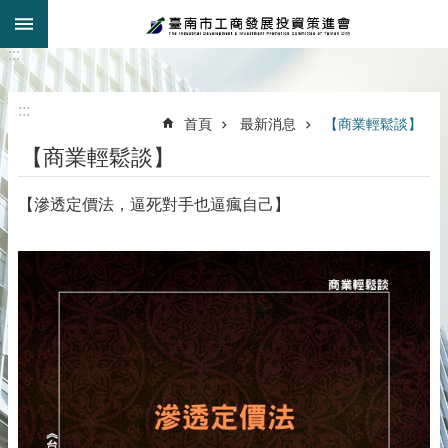
:::
跳到主要內容區塊
:::
:::
首頁
最新消息
【商業輕鬆談】
【商業輕鬆談】
【滲透定價法，逼死對手也逼瘋自己】