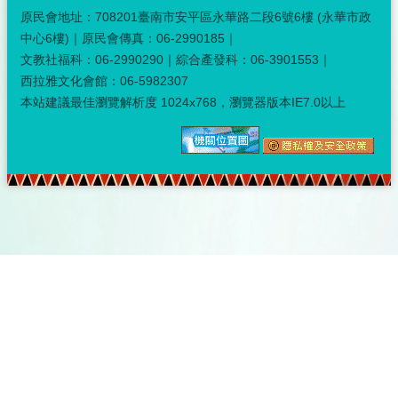
原民會地址：708201臺南市安平區永華路二段6號6樓 (永華市政
中心6樓)｜原民會傳真：06-2990185｜
文教社福科：06-2990290｜綜合產發科：06-3901553｜
西拉雅文化會館：06-5982307
本站建議最佳瀏覽解析度 1024x768，瀏覽器版本IE7.0以上