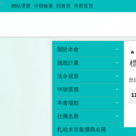
:::
跳到主要內容區塊
網站導覽
分類檢索
回首頁
市府首頁
:::
:::
關於本會
施政計畫
法令規章
您
申辦業務
1
本會場館
社團名冊
札哈木市集攤商名冊