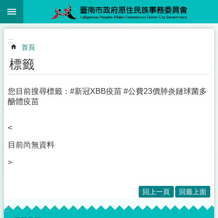
:::
跳到主要內容區塊
:::
首頁
標籤
您目前搜尋標籤：#新冠XBB疫苗 #公費23價肺炎鏈球菌多
醣體疫苗
<
目前尚無資料
>
回上一頁
回最上面
:::