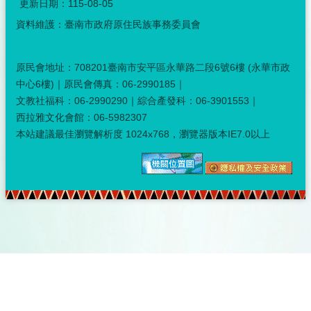
更新日期：
115-08-05
資料維護：臺南市政府原住民族事務委員會
原民會地址：708201臺南市安平區永華路二段6號6樓 (永華市政
中心6樓)｜原民會傳真：06-2990185｜
文教社福科：06-2990290｜綜合產發科：06-3901553｜
西拉雅文化會館：06-5982307
本站建議最佳瀏覽解析度 1024x768，瀏覽器版本IE7.0以上