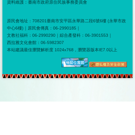
資料維護：臺南市政府原住民族事務委員會
原民會地址：708201臺南市安平區永華路二段6號6樓 (永華市政
中心6樓)｜原民會傳真：06-2990185｜
文教社福科：06-2990290｜綜合產發科：06-3901553｜
西拉雅文化會館：06-5982307
本站建議最佳瀏覽解析度 1024x768，瀏覽器版本IE7.0以上