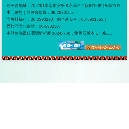
原民會地址：708201臺南市安平區永華路二段6號6樓 (永華市政
中心6樓)｜原民會傳真：06-2990185｜
文教社福科：06-2990290｜綜合產發科：06-3901553｜
西拉雅文化會館：06-5982307
本站建議最佳瀏覽解析度 1024x768，瀏覽器版本IE7.0以上