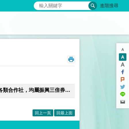
搜尋
進階搜尋
轉知-內政部函示：「具實體經營場域之消費合作社及其他各類合作社，均屬振興三倍券之適用範圍。」
回上一頁
回最上面