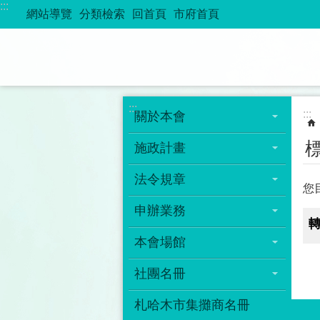
:::
跳到主要內容區塊
網站導覽
分類檢索
回首頁
市府首頁
:::
:::
關於本會
施政計畫
法令規章
您
申辦業務
本會場館
社團名冊
札哈木市集攤商名冊