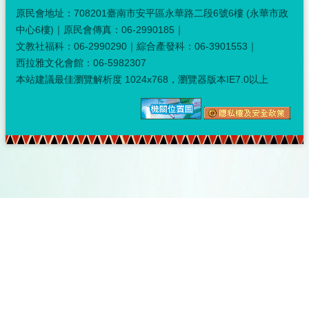
原民會地址：708201臺南市安平區永華路二段6號6樓 (永華市政
中心6樓)｜原民會傳真：06-2990185｜
文教社福科：06-2990290｜綜合產發科：06-3901553｜
西拉雅文化會館：06-5982307
本站建議最佳瀏覽解析度 1024x768，瀏覽器版本IE7.0以上