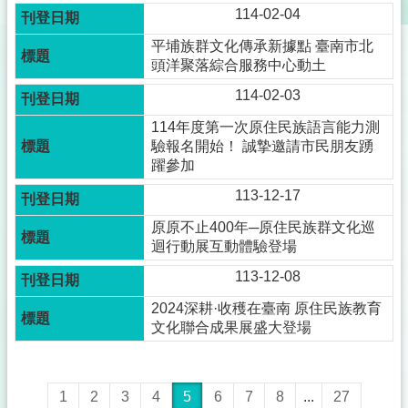
114-02-04
平埔族群文化傳承新據點 臺南市北
頭洋聚落綜合服務中心動土
114-02-03
114年度第一次原住民族語言能力測
驗報名開始！ 誠摯邀請市民朋友踴
躍參加
113-12-17
原原不止400年─原住民族群文化巡
迴行動展互動體驗登場
113-12-08
2024深耕·收穫在臺南 原住民族教育
文化聯合成果展盛大登場
1
2
3
4
5
6
7
8
...
27