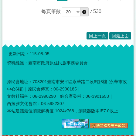
每頁筆數
/
530
回上一頁
回最上面
:::
更新日期：
115-08-05
資料維護：臺南市政府原住民族事務委員會
原民會地址：708201臺南市安平區永華路二段6號6樓 (永華市政
中心6樓)｜原民會傳真：06-2990185｜
文教社福科：06-2990290｜綜合產發科：06-3901553｜
西拉雅文化會館：06-5982307
本站建議最佳瀏覽解析度 1024x768，瀏覽器版本IE7.0以上