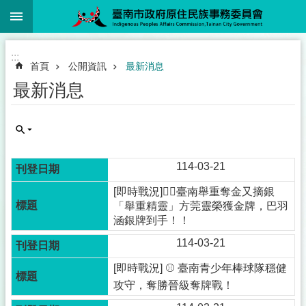
:::
跳到主要內容區塊
:::
首頁
公開資訊
最新消息
最新消息
114-03-21
[即時戰況]🏋️‍♀️臺南舉重奪金又摘銀
「舉重精靈」方莞靈榮獲金牌，巴羽
涵銀牌到手！！
114-03-21
[即時戰況] ⚾️ 臺南青少年棒球隊穩健
攻守，奪勝晉級奪牌戰！