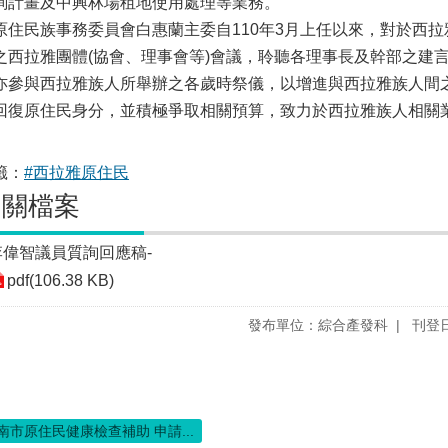
詢計畫及中興林場租地使用處理等業務。
住民族事務委員會白惠蘭主委自110年3月上任以來，對於西拉
之西拉雅團體(協會、理事會等)會議，聆聽各理事長及幹部之建
亦參與西拉雅族人所舉辦之各歲時祭儀，以增進與西拉雅族人間
回復原住民身分，並積極爭取相關預算，致力於西拉雅族人相關
籤：
#西拉雅原住民
相關檔案
李偉智議員質詢回應稿-
pdf(106.38 KB)
發布單位：綜合產發科
刊登日
南市原住民健康檢查補助 申請...