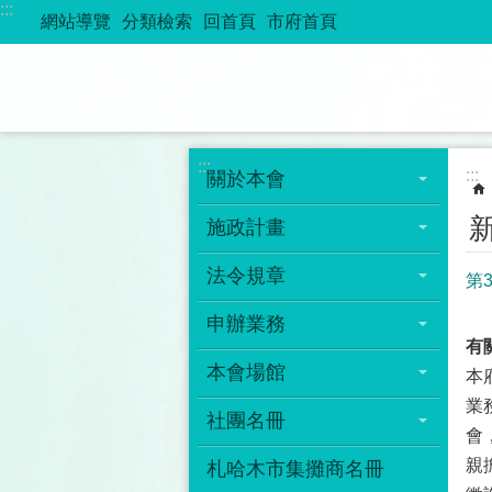
:::
跳到主要內容區塊
網站導覽
分類檢索
回首頁
市府首頁
:::
:::
關於本會
施政計畫
法令規章
第
申辦業務
有
本會場館
本
業
社團名冊
會
親
札哈木市集攤商名冊