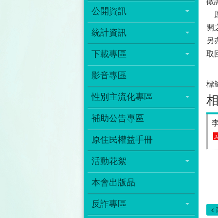
徵
公開資訊
原
開
統計資訊
另
下載專區
取
影音專區
標
性別主流化專區
補助公告專區
原住民權益手冊
活動花絮
本會出版品
反詐專區