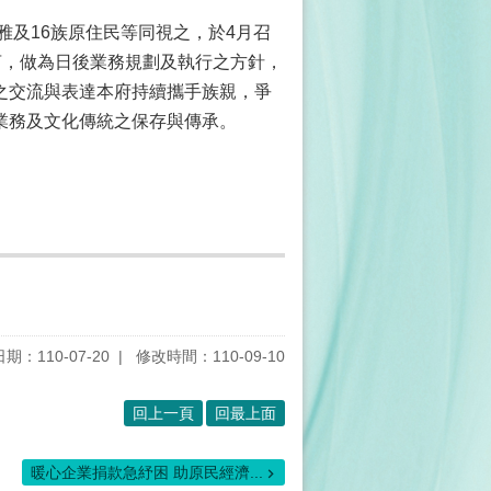
雅及16族原住民等同視之，於4月召
言，做為日後業務規劃及執行之方針，
之交流與表達本府持續攜手族親，爭
業務及文化傳統之保存與傳承。
期：110-07-20
修改時間：110-09-10
回上一頁
回最上面
暖心企業捐款急紓困 助原民經濟...