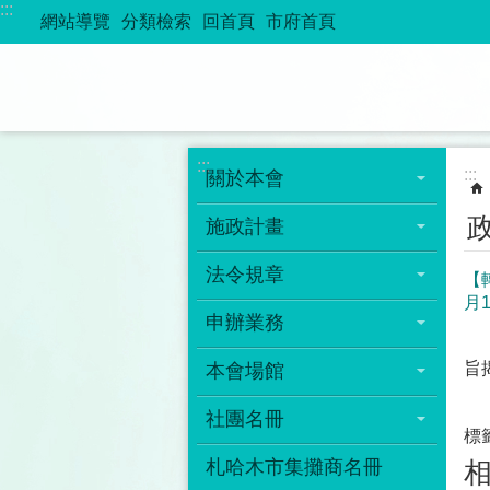
:::
跳到主要內容區塊
網站導覽
分類檢索
回首頁
市府首頁
:::
:::
關於本會
施政計畫
法令規章
【
月
申辦業務
旨揭
本會場館
社團名冊
標
札哈木市集攤商名冊