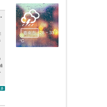
1日起受理，減輕租屋負擔，安心居住在臺南
28 ~ 33
臺南市
住
民
℃
申
補
心
更多