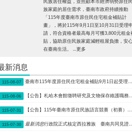
民族居住權益，並照顧本市經濟弱勢原住
族家庭的居住需求，臺南市政府持續推動
「115年度臺南市原住民住宅租金補貼計
畫」，將於115年9月1日至10月31日受理
請，符合資格者最高每月可獲3,800元租金
貼，協助原住民族家庭減輕租屋負擔，安
在臺南生活。 ...更多
最新消息
臺南市115年度原住民住宅租金補貼9月1日起受理，減輕租屋負擔，安心居住在臺南
115-08-07
【公告】札哈木會館徵聘研究及文物保存維護職務代理人員1名，報名至115年8月14日中午12時止
115-08-06
【公告】115年臺南市原住民族語言競賽（初賽）開始報名，歡迎學生及家庭踴躍組隊參加！
115-07-31
最新消息
行政院正式核定西拉雅族 臺南共同見證歷史正義新篇章
115-07-30