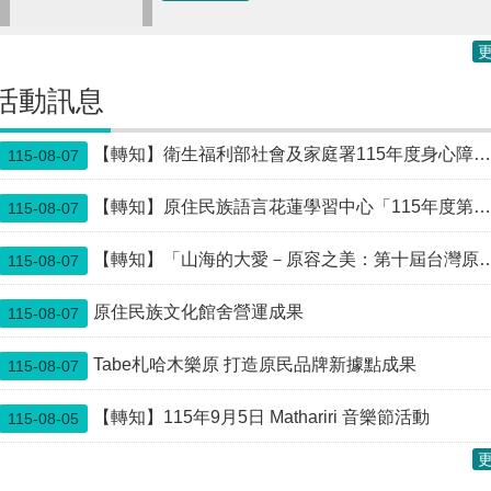
活動訊息
【轉知】衛生福利部社會及家庭署115年度身心障礙福利機構及團體秋節產品聯合推廣活動型錄及推廣影片公文1份
115-08-07
【轉知】原住民族語言花蓮學習中心「115年度第二期原住民族語言學分班暨學習班」課程招生
115-08-07
【轉知】「山海的大愛－原容之美：第十屆台灣原住民海報雙年展」彰化縣原住民生活館巡迴特展
115-08-07
原住民族文化館舍營運成果
115-08-07
Tabe札哈木樂原 打造原民品牌新據點成果
115-08-07
【轉知】115年9月5日 Mathariri 音樂節活動
115-08-05