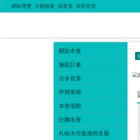
:::
跳到主要內容區塊
網站導覽
分類檢索
回首頁
市府首頁
:::
:::
關於本會
1
施政計畫
法令規章
申辦業務
本會場館
社團名冊
札哈木市集攤商名冊