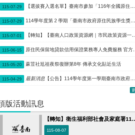
【選拔賽入選名單】臺南市參加「116年全國原住民族運動會傳統射箭、擲矛及水域-撒網選拔賽」選手入選名單公告
115-07-29
114學年度第 2 學期「臺南市政府原住民族學生獎助學金」即日開始受理申請!
115-07-29
【轉知】【臺南人口政策資源網｜市民政策資源一站查】
115-07-01
原住民保留地貸款信用保證業務專人免費服務 官方唯一管道 籲民眾勿透過民間代辦以防受騙
115-06-15
蔴荳社尪祖夜祭復辦第8年 傳承文化貼近生活
115-05-20
最新消息
【公告】114學年度第一學期臺南市政府原住民族學生獎助學金核定名冊(4月30日修正)
115-04-29
頭版活動訊息
【轉知】衛生福利部社會及家庭署115年度身心障礙福利機構及團體
115-08-07