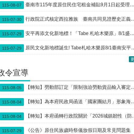
臺南市115年度原住民住宅租金補貼9月1日起受理，減輕租屋負擔，安心居住在臺南
115-08-07
行政院正式核定西拉雅族 臺南共同見證歷史正義新篇章
115-07-30
安平再添文化新地標！「Tabe 札哈木樂原」8/1盛大開幕 打造原民文化體驗場域 消費抽iPhone等好禮
115-07-29
原民文化新地標誕生! Tabe札哈木樂原8/1臺南安平正式開幕
115-07-29
政令宣導
【轉知】勞動部訂定「限制強迫勞動貨品輸入審定會設置要點」1份。
115-08-05
【轉知】為本府民政局函送「國家團結月」形象海報宣傳案
115-08-04
【轉知】本府函轉行政院關於「2026城鎮韌性（防空）演習實施計畫」修訂對照表
115-08-04
《公告》原住民族歲時祭儀放假日期及常見問題集
115-07-29