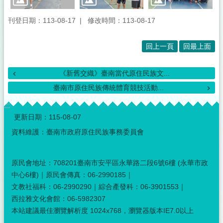
刊登日期：113-08-17
修改時間：113-08-17
回上一頁
回最上面
《新舊交織》臺南當代原住民族文...
臺南市原住民族傳統體育競技活動...
:::
更新日期：
115-08-07
資料維護：臺南市政府原住民族事務委員會
原民會地址：708201臺南市安平區永華路二段6號6樓 (永華市政
中心6樓)｜原民會傳真：06-2990185｜
文教社福科：06-2990290｜綜合產發科：06-3901553｜
西拉雅文化會館：06-5982307
本站建議最佳瀏覽解析度 1024x768，瀏覽器版本IE7.0以上