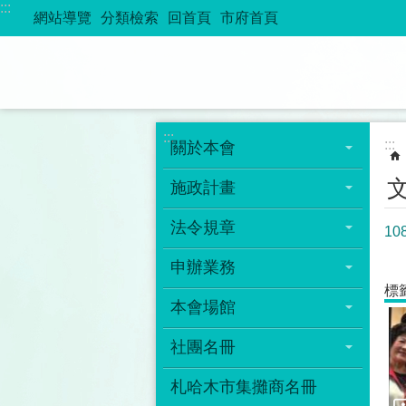
:::
跳到主要內容區塊
網站導覽
分類檢索
回首頁
市府首頁
:::
:::
關於本會
施政計畫
法令規章
1
申辦業務
標
本會場館
社團名冊
札哈木市集攤商名冊