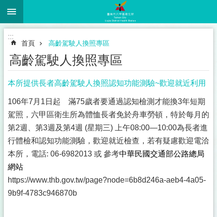
:::
跳到主要內容區塊
:::
首頁
高齡駕駛人換照專區
高齡駕駛人換照專區
本所提供長者高齡駕駛人換照認知功能測驗~歡迎就近利用
106
年7月1日起 滿75歲者要通過認知檢測才能換3年短期
駕照，六甲區衛生所為體恤長者免於舟車勞頓，特於每月的
第2週、第3週及第4週 (星期三) 上午08:00—10:00為長者進
行體檢和認知功能測驗，歡迎就近檢查，若有疑慮歡迎電洽
本所，電話: 06-6982013 或 參考
中華民國交通部公路總局
網站
https://www.thb.gov.tw/page?node=6b8d246a-aeb4-4a05-
9b9f-4783c946870b