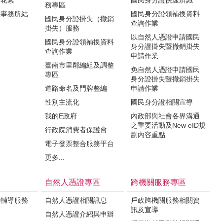
務專區
政事務所結
國民身分證領補換資料
國民身分證掛失（撤銷
查詢作業
掛失）服務
以自然人憑證申請國民
國民身分證領補換資料
身分證掛失暨撤銷掛失
查詢作業
申請作業
臺南市里鄰編組及調整
免自然人憑證申請國民
專區
身分證掛失暨撤銷掛失
道路命名及門牌整編
申請作業
性別主流化
國民身分證相關宣導
我的E政府
內政部與社會各界溝通
之重要活動及New eID規
行政院消費者保護會
劃內容重點
電子發票整合服務平台
更多...
自然人憑證專區
跨機關服務專區
與輔導服務
自然人憑證相關訊息
戶政跨機關服務相關資
訊及宣導
知
自然人憑證介紹與申辦