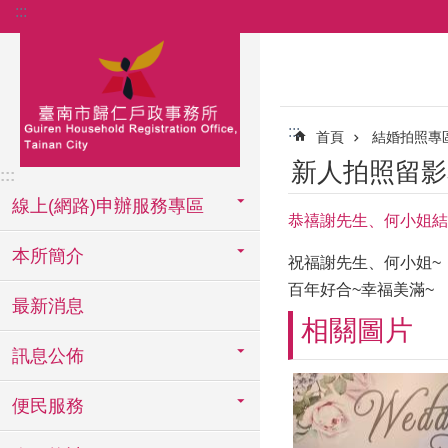
:::
跳到主要內容區塊
:::
首頁
結婚拍照專
新人拍照留影
:::
線上(網路)申辦服務專區
恭禧謝先生、何小姐結
本所簡介
祝福謝先生、何小姐~
百年好合~幸福美滿~
最新消息
相關圖片
訊息公佈
便民服務