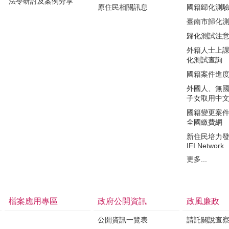
法令研討及案例分享
原住民相關訊息
國籍歸化測
臺南市歸化
歸化測試注
外籍人士上
化測試查詢
國籍案件進
外國人、無
子女取用中
國籍變更案件繳費
全國繳費網
新住民培力
IFI Network
更多...
檔案應用專區
政府公開資訊
政風廉政
公開資訊一覽表
請託關說查