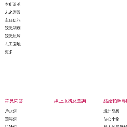
本所沿革
未來願景
主任信箱
認識關廟
認識龍崎
志工園地
更多...
常見問答
線上服務及查詢
結婚拍照專
戶政類
設計發想
國籍類
貼心小物
統計類
新人拍照留