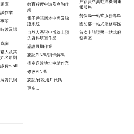
戶籍資料異動跨機關通
驗題庫
教育程度申請及查詢作
報服務
業
測試作業
勞保局一站式服務專區
電子戶籍謄本申辦及驗
意事項
證系統
國防部一站式服務專區
課時數及歸
自然人憑證申辦線上預
首次申請護照一站式服
先資料填寫作業
務專區
度查詢
憑證展期作業
國籍人及其
忘記PIN碼/鎖卡解碼
文姓名原則
指定送達地址申請作業
e-bill
修改PIN碼
發展資訊網
忘記/修改用戶代碼
更多...
察