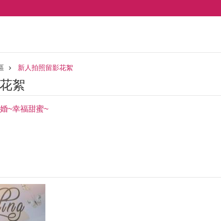
區
新人拍照留影花絮
花絮
婚~幸福甜蜜~