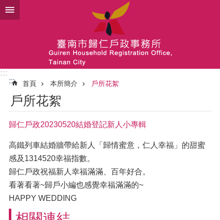
跳到主要內容區塊
:::
:::
首頁
本所簡介
戶所花絮
戶所花絮
歸仁戶政20230520結婚登記新人小專輯
高鐵列車結婚牆帶給新人「歸情蜜意，仁人幸福」的甜蜜
感及1314520幸福指數。
歸仁戶政祝福新人幸福滿滿、百年好合。
看著看著~歸戶小編也感覺幸福滿滿的~
HAPPY WEDDING
相關連結