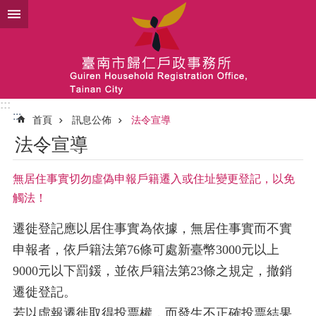
跳到主要內容區塊
:::
:::
首頁
訊息公佈
法令宣導
法令宣導
無居住事實切勿虛偽申報戶籍遷入或住址變更登記，以免
觸法！
遷徙登記應以居住事實為依據，無居住事實而不實
申報者，依戶籍法第
76
條可處新臺幣
3000
元以上
9000
元以下罰鍰，並依戶籍法第
23
條之規定，撤銷
遷徙登記。
若以虛報遷徙取得投票權，而發生不正確投票結果