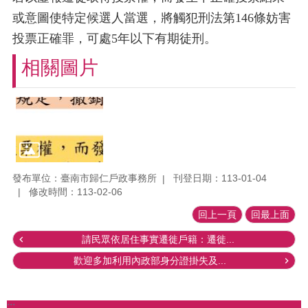
或意圖使特定候選人當選，將觸犯刑法第
146
條妨害
投票正確罪，可處
5
年以下有期徒刑。
相關圖片
發布單位：臺南市歸仁戶政事務所
刊登日期：113-01-04
修改時間：113-02-06
回上一頁
回最上面
請民眾依居住事實遷徙戶籍：遷徙...
歡迎多加利用內政部身分證掛失及...
:::