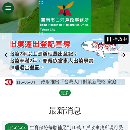
:::
跳到主要內容區塊
:::
:::
播放中
政府推出「台灣人口對策新戰略-家庭支持篇」18項措施，加大國家的力量，支持生養育階段的父母與小孩
115-06-04
內政部戶政司全球資訊網24小時全天候提供申請人使用自然人憑證進行「線上申辦戶籍登記服務」。
114-01-17
更多
【業務宣導】門牌遺失怎麼辦，補發門牌應備書件?
114-01-01
生育保險每胎補足到10萬！戶政事務所現可受理「生育保險給付一站式服務」通報申請
115-06-04
最新消息
生育保險每胎補足到10萬！戶政事務所現可受
115-06-04