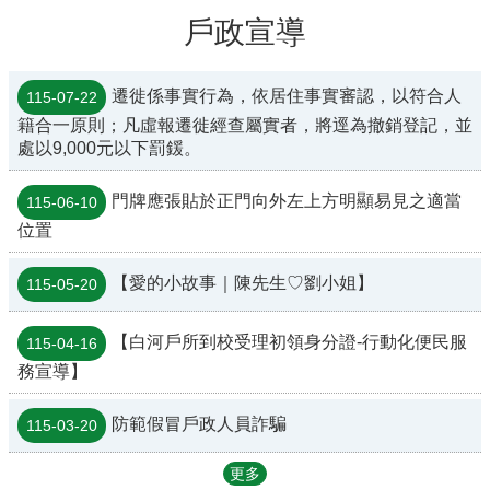
戶政宣導
遷徙係事實行為，依居住事實審認，以符合人
115-07-22
籍合一原則；凡虛報遷徙經查屬實者，將逕為撤銷登記，並
處以9,000元以下罰鍰。
門牌應張貼於正門向外左上方明顯易見之適當
115-06-10
位置
【愛的小故事｜陳先生♡劉小姐】
115-05-20
【白河戶所到校受理初領身分證-行動化便民服
115-04-16
務宣導】
防範假冒戶政人員詐騙
115-03-20
更多