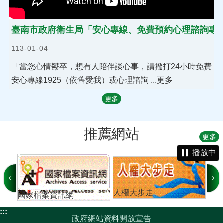
臺南市政府衛生局「安心專線、免費預約心理諮詢專
113-01-04
「當您心情鬱卒，想有人陪伴談心事，請撥打24小時免費
安心專線1925（依舊愛我）或心理諮詢 ...更多
更多
推薦網站
更多
播放中
人權大步走
育
國家檔案資訊網
:::
政府網站資料開放宣告