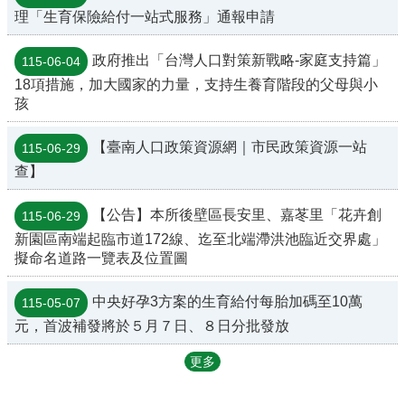
理「生育保險給付一站式服務」通報申請
政府推出「台灣人口對策新戰略-家庭支持篇」
115-06-04
18項措施，加大國家的力量，支持生養育階段的父母與小
孩
【臺南人口政策資源網｜市民政策資源一站
115-06-29
查】
【公告】本所後壁區長安里、嘉苳里「花卉創
115-06-29
新園區南端起臨市道172線、迄至北端滯洪池臨近交界處」
擬命名道路一覽表及位置圖
中央好孕3方案的生育給付每胎加碼至10萬
115-05-07
元，首波補發將於５月７日、８日分批發放
更多