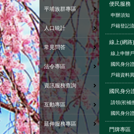
便民服務
平埔族群專區
申辦須知
戶籍登記
人口統計
線上(網路
常見問答
線上申辦
國民身分
法令專區
戶籍資料
資訊服務查詢
國民身分
請領(初補
互動專區
國民身分
延伸服務專區
門牌專區