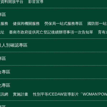
府資料開放平台
影音宣導
專區
民服務
健保跨機關服務
勞保局一站式服務專區
國防部一站
地址
臺南市政府提供死亡登記後續辦理事項一次告知單
育有
及人別確認專區
專區
金專區
化專區
資訊網
實施計畫
性別平等/CEDAW宣導影片「WOMAN'P