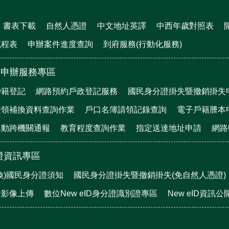
書表下載
自然人憑證
中文地址英譯
中西年歲對照表
流程表
申辦案件進度查詢
到府服務(行動化服務)
)申辦服務專區
戶籍登記
網路預約戶政登記服務
國民身分證掛失暨撤銷掛失
證領補換資料查詢作業
戶口名簿請領記錄查詢
電子戶籍謄本
異動跨機關通報
教育程度查詢作業
指定送達地址申請
網路
證資訊專區
換)國民身分證須知
國民身分證掛失暨撤銷掛失(免自然人憑證)
證影像上傳
數位New eID身分證識別證專區
New eID資訊