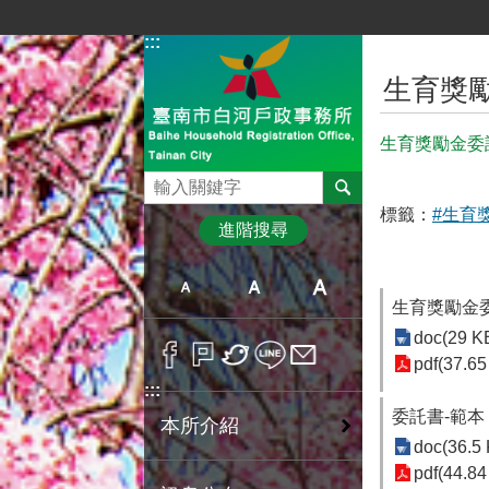
跳到主要內容區塊
:::
:::
生育獎
生育獎勵金委
搜尋
標籤：
#生育
進階搜尋
生育獎勵金委
doc(29 K
pdf(37.65
:::
委託書-範本
本所介紹
doc(36.5
pdf(44.84