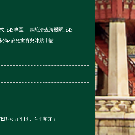
式服務專區
壽險清查跨機關服務
未滿2歲兒童育兒津貼申請
OWER-女力扎根．性平萌芽」