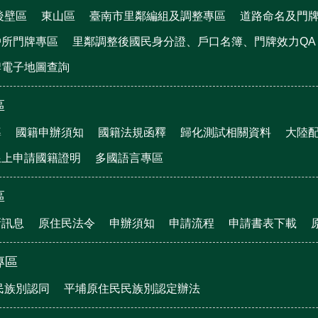
後壁區
東山區
臺南市里鄰編組及調整專區
道路命名及門
戶所門牌專區
里鄰調整後國民身分證、戶口名簿、門牌效力QA
牌電子地圖查詢
區
導
國籍申辦須知
國籍法規函釋
歸化測試相關資料
大陸
線上申請國籍證明
多國語言專區
區
新訊息
原住民法令
申辦須知
申請流程
申請書表下載
專區
民族別認同
平埔原住民民族別認定辦法