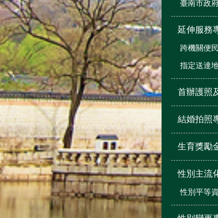
臺南市政
延伸服務
跨機關便
指定送達
首辦護照
結婚拍照
生育獎勵
性別主流
性別平等