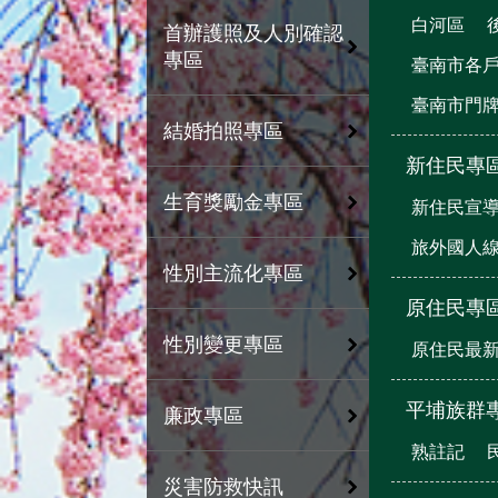
白河區
首辦護照及人別確認
專區
臺南市各
臺南市門
結婚拍照專區
新住民專
生育獎勵金專區
新住民宣
旅外國人
性別主流化專區
原住民專
性別變更專區
原住民最
平埔族群
廉政專區
熟註記
災害防救快訊