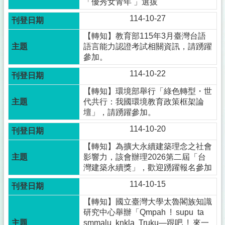
「優秀女青年 」選拔
114-10-27
【轉知】教育部115年3月臺灣台語
語言能力認證考試相關資訊，請踴躍
參加。
114-10-22
【轉知】環境部舉行「綠色轉型・世
代共行：我國環境教育政策框架論
壇」，請踴躍參加。
114-10-20
【轉知】為擴大永續建築理念之社會
影響力，該會辦理2026第二屆「台
灣建築永續獎」，歡迎踴躍報名參加
114-10-15
【轉知】國立臺灣大學太魯閣族知識
研究中心舉辦「Qmpah ! supu ta
smmalu knkla Truku—跟吧 ! 來一