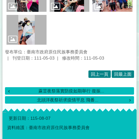
音
專
區
性
別
主
流
化
發布單位：臺南市政府原住民族事務委員會
專
刊登日期：111-05-03
修改時間：111-05-03
區
回上一頁
回最上面
補
助
公
蔴荳夜祭落實防疫如期舉行 復振...
告
北頭洋夜祭祈求疫情平息 飛番...
專
區
:::
更新日期：
115-08-07
原
住
資料維護：臺南市政府原住民族事務委員會
民