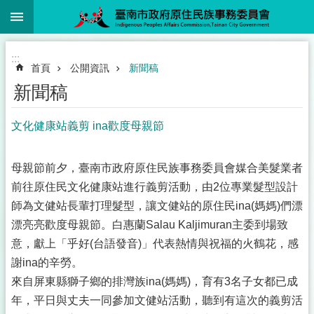
:::
跳到主要內容區塊
搜
尋
進
階
:::
搜
首頁
公開資訊
新聞稿
尋
新聞稿
文化健康站義剪 ina歡度母親節
關
於
母親節前夕，臺南市政府原住民族事務委員會媒合美髮業者
本
前往原住民文化健康站進行義剪活動，由2位專業髮型設計
會
師為文健站長輩打理髮型，讓文健站的原住民ina(媽媽)們漂
施
漂亮亮歡度母親節。白惠蘭Salau Kaljimuran主委到場致
政
意，獻上「乎好(台語發音)」代表熱情與祝福的火鶴花，感
計
畫
謝ina的辛勞。
來自屏東縣獅子鄉的排灣族ina(媽媽)，育有3名子女都已成
法
年，平日與丈夫一同參加文健站活動，聽到有這次的義剪活
令