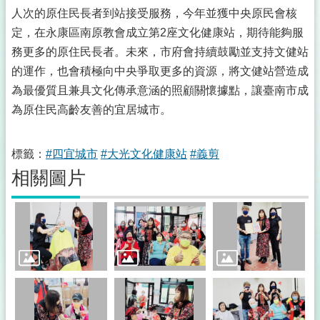
集
人次的原住民長者到站接受服務，今年並獲中央原民會核
攤
商
定，在永康區南原教會成立第2座文化健康站，期待能夠服
名
務更多的原住民長者。未來，市府會持續鼓勵並支持文健站
冊
的運作，也會積極向中央爭取更多的資源，將文健站營造成
公
為最優質且兼具文化傳承意涵的照顧關懷據點，讓臺南市成
開
為原住民高齡友善的宜居城市。
資
訊
標籤：
#四宜城市
#大光文化健康站
#義剪
統
相關圖片
計
資
訊
下
載
專
區
影