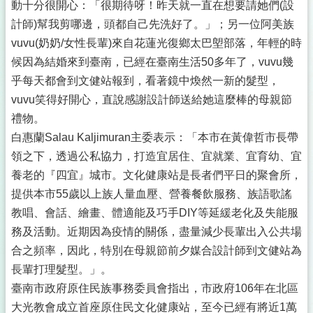
規
動十分很開心：「很期待呀！昨天就一直在想要請她們(設
章
計師)幫我剪哪邊，頭都自己先洗好了。」；另一位阿美族
vuvu(奶奶/女性長輩)來自花蓮光復鄉太巴塱部落，年輕的時
申
辦
候因為結婚來到臺南，已經在臺南生活50多年了，vuvu幾
業
乎每天都會到文健站報到，看著鏡中煥然一新的髮型，
務
vuvu笑得好開心，直說感謝設計師送給她這麼棒的母親節
本
禮物。
會
白惠蘭Salau Kaljimuran主委表示：「本市在黃偉哲市長帶
場
領之下，透過公私協力，打造宜居住、宜就業、宜育幼、宜
館
養老的『四宜』城市。文化健康站是長者們平日的聚會所，
社
提供本市55歲以上族人量血壓、營養餐飲服務、族語歌謠
團
教唱、會話、繪畫、體適能及巧手DIY等延緩老化及失能服
名
冊
務及活動。近期因為疫情的關係，盡量減少長輩出入公共場
合之頻率，因此，特別在母親節前夕媒合設計師到文健站為
札
長輩打理髮型。」。
哈
木
臺南市政府原住民族事務委員會指出，市政府106年在北區
市
大光教會成立首座原住民文化健康站，至今已經有將近1萬