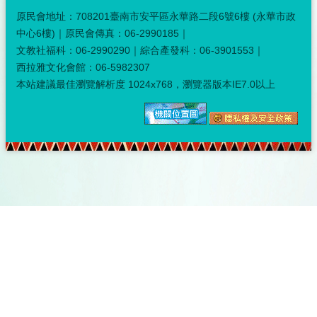
原民會地址：708201臺南市安平區永華路二段6號6樓 (永華市政
中心6樓)｜原民會傳真：06-2990185｜
文教社福科：06-2990290｜綜合產發科：06-3901553｜
西拉雅文化會館：06-5982307
本站建議最佳瀏覽解析度 1024x768，瀏覽器版本IE7.0以上