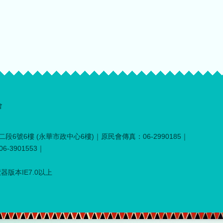
會
段6號6樓 (永華市政中心6樓)｜原民會傳真：06-2990185｜
-3901553｜
器版本IE7.0以上