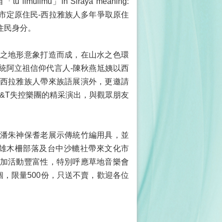
limu」in Siraya meaning:
e age.)，象徵本市市定原住民-西拉雅族人多年爭取原住
住民身分。
之地形意象打造而成，在山水之色環
統阿立祖信仰代言人-陳秋燕尪姨以西
西拉雅族人帶來族語展演外，更邀請
T&T失控樂團的精采演出，與觀眾朋友
潘朱神保耆老展示傳統竹編用具，並
、高雄木柵部落及台中沙轆社帶來文化市
加活動豐富性，特別呼應草地音樂會
個，限量500份，只送不賣，歡迎各位