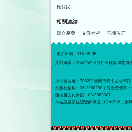
原住民
相關連結
綜合產發
文教社福
平埔族群
更新日期：
115-08-05
資料維護：臺南市政府原住民族事務委員
原民會地址：708201臺南市安平區永華路二
文教社福科：06-2990290｜綜合產發科：06
西拉雅文化會館：06-5982307
本站建議最佳瀏覽解析度 1024x768，瀏覽