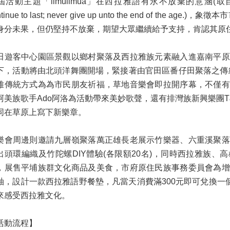
活動主題「limulimua」在西拉雅語有永不放棄的意涵(取自「tu limu
ntinue to last; never give up unto the end of th
身分未果，但仍堅持不放棄，期望大眾繼續給予支持，肯認其原
田遊客中心園區景觀以鄉村聚落及西拉雅族元素融入進嘉南平原
下，活動將由北頭洋舞團開場，緊接著由官田區番仔田聚落之傳
雅傳統方式為為市民朋友祈福，草地音樂會即拉開序幕，不僅有
阿美族歌手Ado阿洛為活動帶來美妙歌聲，還有排灣族新興樂團
同在草原上寫下新樂章。
樂會周邊則邀請九層嶺聚落萬正雄長老展示竹樂器、六重溪聚落
出頭環編織及竹陀螺DIY體驗(各限額20名)，同時西拉雅族
，展售平埔族群文化商品及美食，市府原住民族事務委員會為增
軸，設計一款西拉雅語野餐墊，凡當天消費滿300元即可兌換一
來感受西拉雅文化。
活動流程】