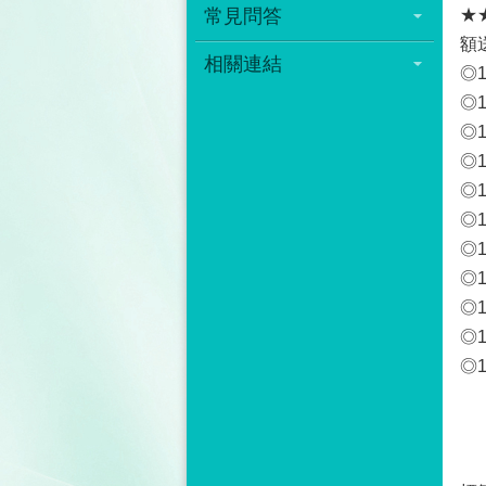
常見問答
★
額
相關連結
◎1
◎1
◎1
◎1
◎1
◎1
◎1
◎1
◎1
◎1
◎1