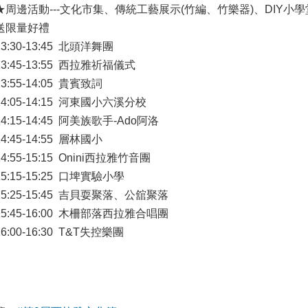
★周邊活動---文化市集、傳統工藝展示(竹編、竹樂器)、DIY小
送限量好禮
3:30-13:45 北頭洋舞團
3:45-13:55 西拉雅祈福儀式
3:55-14:05 貴賓致詞
4:05-14:15 河東國小六溪分校
4:15-14:45 阿美族歌手-Ado阿洛
4:45-14:55 層林國小
4:55-15:15 Onini西拉雅竹音團
5:15-15:25 口埤實驗小學
5:25-15:45 吉貝耍聚落、公舘聚落
5:45-16:00 木柵部落西拉雅合唱團
6:00-16:30 T&T失控樂團