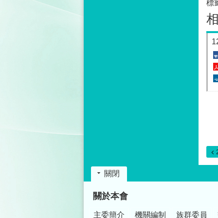
標
關閉
:::
關於本會
主委簡介
機關編制
族群委員