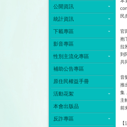
本屆
公開資訊
co
民
統計資訊
下載專區
官
抱
影音專區
拉
到
性別主流化專區
共
補助公告專區
音
原住民權益手冊
推
集
活動花絮
主
本會出版品
前
反詐專區
【