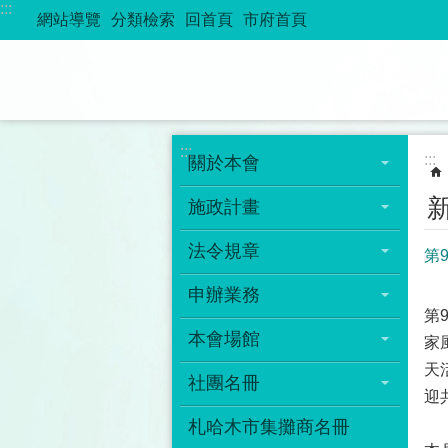
:::
跳到主要內容區塊
網站導覽
分類檢索
回首頁
市府首頁
:::
:::
關於本會
施政計畫
法令規章
第
申辦業務
第
本會場館
家
天
社團名冊
迎
札哈木市集攤商名冊