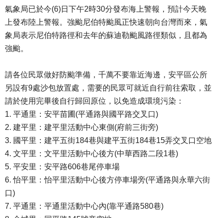
氣象局已於今(6)日下午2時30分發布海上警報，預計今天晚
上發布陸上警報。強颱尼伯特颱風正快速朝向台灣而來，氣
象局表示尼伯特路徑和去年的蘇迪勒颱風路徑類似，且都為
強颱。
請各位民眾做好防颱準備，千萬不要靠近海邊，安平區公所
另設有9處沙包放置處，需要的民眾可就近自行前往索取，並
請於使用完畢後自行歸回原位，以免造成環境污染：
1. 平通里：安平苗圃(平通路與國平路交叉口)
2. 建平里：建平里活動中心東側(府前三街旁)
3. 國平里：建平五街184巷與建平五街184巷15弄交叉口空地
4. 文平里：文平里活動中心後方(中華西路二段1巷)
5. 平安里：安平路606巷尾停車場
6. 怡平里：怡平里活動中心後方停車場旁(平通路與永華六街
口)
7. 平通里：平通里活動中心內(靠平通路580巷)