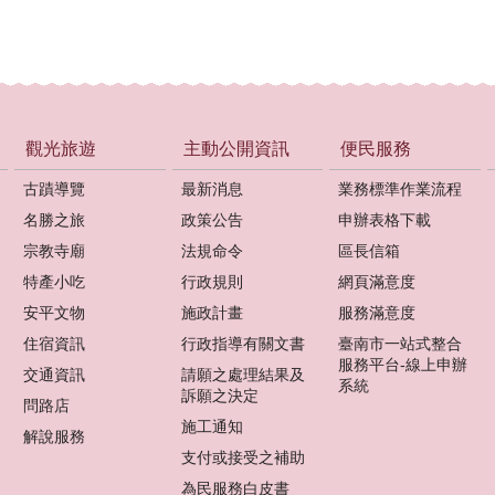
觀光旅遊
主動公開資訊
便民服務
古蹟導覽
最新消息
業務標準作業流程
名勝之旅
政策公告
申辦表格下載
宗教寺廟
法規命令
區長信箱
特產小吃
行政規則
網頁滿意度
安平文物
施政計畫
服務滿意度
住宿資訊
行政指導有關文書
臺南市一站式整合
服務平台-線上申辦
交通資訊
請願之處理結果及
系統
訴願之決定
問路店
施工通知
解說服務
支付或接受之補助
為民服務白皮書