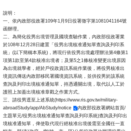
說明：
一、依內政部役政署109年1月9日役署徵字第1081041164號
函辦理。
二、為簡化役男出境管理及國境查驗作業，內政部役政署業
於108年12月28日建置「役男出境核准通知單查詢及列印系
統」(以下簡稱本系統)，將現行依役男出境處理辦法第4條第1
項第1款至第4款核准出境者；及第5之1條核准變更出境原因
為出境就學者，經於戶役政資訊系統作業後，將役男核准出
境資訊傳送內政部移民署國境資訊系統，並供役男於該系統
查詢及列印出境核准通知單，持憑通關出境，取代以人工於
護照上加蓋出境核准章戳之作業方式。
三、請役男逕至上述系統(
https://www.ris.gov.tw/military-
abroadStudy/app/AbStudy/notice
內政部役政署網站首頁/
主題單元/役男出境核准通知單查詢及列印系統)查詢及列印出
境核准通知單，俾使取代現行經核准出境後需至全國任一直