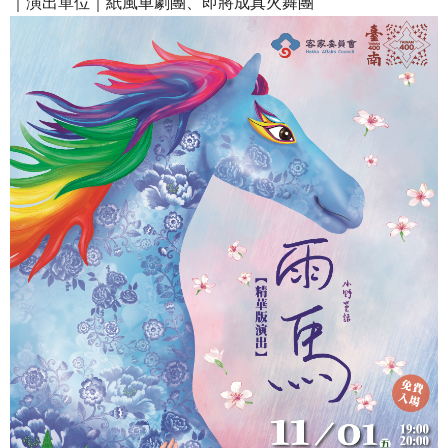
｜演出單位｜紙風車劇團、即將成真火舞團