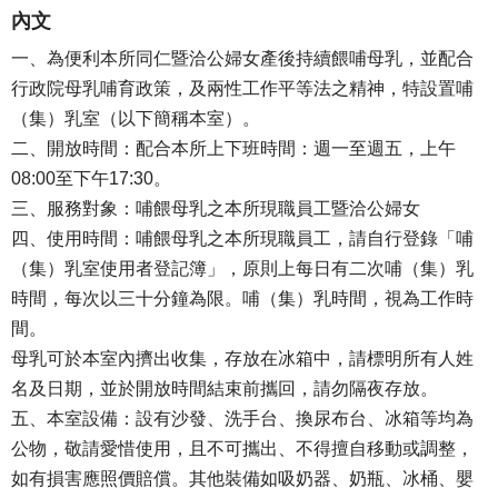
內文
一、為便利本所同仁暨洽公婦女產後持續餵哺母乳，並配合
行政院母乳哺育政策，及兩性工作平等法之精神，特設置哺
（集）乳室（以下簡稱本室）。
二、開放時間：配合本所上下班時間：週一至週五，上午
08:00至下午17:30。
三、服務對象：哺餵母乳之本所現職員工暨洽公婦女
四、使用時間：哺餵母乳之本所現職員工，請自行登錄「哺
（集）乳室使用者登記簿」，原則上每日有二次哺（集）乳
時間，每次以三十分鐘為限。哺（集）乳時間，視為工作時
間。
母乳可於本室內擠出收集，存放在冰箱中，請標明所有人姓
名及日期，並於開放時間結束前攜回，請勿隔夜存放。
五、本室設備：設有沙發、洗手台、換尿布台、冰箱等均為
公物，敬請愛惜使用，且不可攜出、不得擅自移動或調整，
如有損害應照價賠償。其他裝備如吸奶器、奶瓶、冰桶、嬰