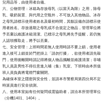
兒用品等，由使用者自備。
六、公物管理：冰箱為存放母乳（以當天為限）之用，除母
乳、吸奶裝置、與代用之空瓶外，不可放入其他物品。冰存
之母乳請標示使用者姓名及吸初時間，其餘設備亦請標示使
用者姓名。存放過期之母乳或不合規定之物品，管理單位將
予丟棄以維護冰箱清潔。已標示之母乳將先予提醒，若仍無
人認領獲取走，將予以丟棄。
七、安全管理：上班時間若無人使用時請不要上鎖，使用者
進入後可上鎖並於門把掛上「請勿打擾」，欲使用者請先敲
門，使用後離開時請記得將個人物品攜離並維護清潔；非哺
乳人員及男性不得任意進入哺（集）乳室。下班時由本所值
班人員負責將電燈門窗關閉。
為確保本室之隱密與安全性，並請本市警察局第四分局不定
時派員進行安全偵測。
八、使用本室如有任何疑問或需協助者，請洽本所管理單位
（分機1401、1404）。