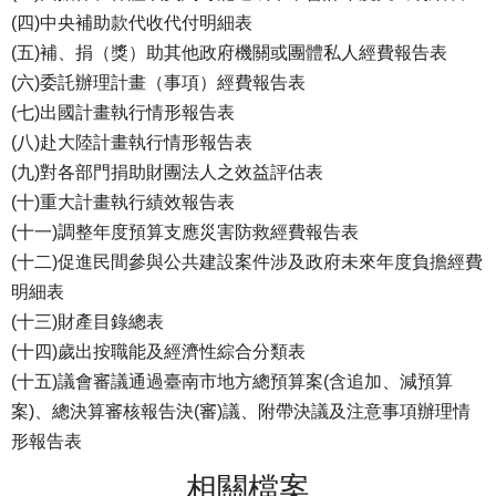
(四)中央補助款代收代付明細表
(五)補、捐（獎）助其他政府機關或團體私人經費報告表
(六)委託辦理計畫（事項）經費報告表
(七)出國計畫執行情形報告表
(八)赴大陸計畫執行情形報告表
(九)對各部門捐助財團法人之效益評估表
(十)重大計畫執行績效報告表
(十一)調整年度預算支應災害防救經費報告表
(十二)促進民間參與公共建設案件涉及政府未來年度負擔經費
明細表
(十三)財產目錄總表
(十四)歲出按職能及經濟性綜合分類表
(十五)議會審議通過臺南市地方總預算案(含追加、減預算
案)、總決算審核報告決(審)議、附帶決議及注意事項辦理情
形報告表
相關檔案