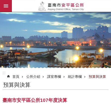
:::
跳到主要內容區塊
:::
首頁
公所介紹
課室專欄
統計專欄
預算與決算
預算與決算
臺南市安平區公所107年度決算