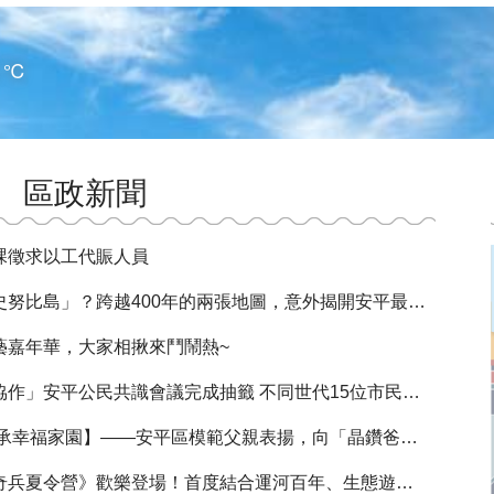
1 ℃
區政新聞
課徵求以工代賑人員
島」？跨越400年的兩張地圖，意外揭開安平最療癒的城市秘密！
藝嘉年華，大家相揪來鬥鬧熱~
安平公民共識會議完成抽籤 不同世代15位市民共同討論防災未來
承幸福家園】——安平區模範父親表揚，向「晶鑽爸爸」致敬
夏令營》歡樂登場！首度結合運河百年、生態遊船與木雕藝術探索