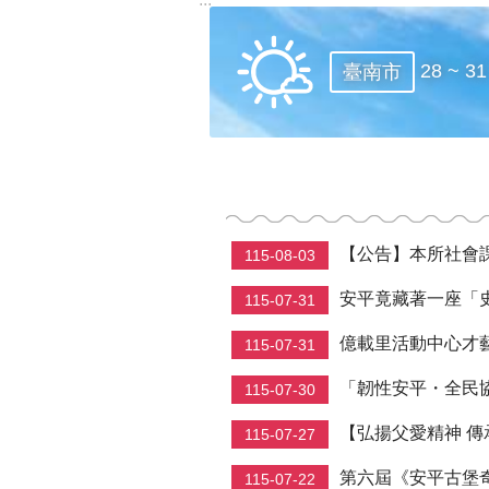
28 ~ 3
臺南市
【公告】本所社會
115-08-03
安平竟藏著一座「史努比
115-07-31
億載里活動中心才
115-07-31
「韌性安平・全民協作」
115-07-30
【弘揚父愛精神 傳
115-07-27
第六屆《安平古堡奇兵
115-07-22