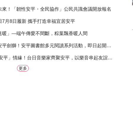
未來！「韌性安平・全民協作」公民共識會議開放報名
7月8日履新 攜手打造幸福宜居安平
送暖」—端午傳愛不間斷，粽葉飄香暖人間
平劍獅！安平圖書館多元閱讀系列活動，即日起開放免費報名
安平」情緣！台日音樂家齊聚安平，以樂音串起友誼，展現臺南熱情
更多