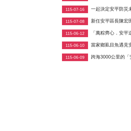
一起決定安平防災
115-07-16
新任安平區長陳宏田
115-07-08
「萬粽齊心．安平
115-06-12
當家鄉虱目魚遇見安
115-06-10
跨海3000公里的「
115-06-09