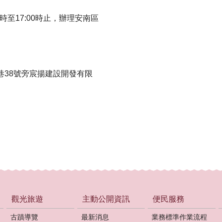
00時至17:00時止，辦理安南區
巷38號旁宸揚建設開發有限
觀光旅遊
主動公開資訊
便民服務
古蹟導覽
最新消息
業務標準作業流程