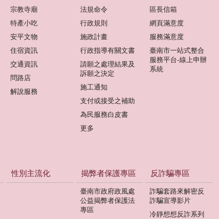
宗教寺廟
法規命令
區長信箱
特產小吃
行政規則
網頁滿意度
安平文物
施政計畫
服務滿意度
住宿資訊
行政指導有關文書
臺南市一站式整合
服務平台-線上申辦
交通資訊
請願之處理結果及
系統
訴願之決定
問路店
施工通知
解說服務
支付或接受之補助
為民服務白皮書
更多
性別主流化
揭弊者保護專區
反詐騙專區
臺南市政府政風處
詐騙套路來解密反
公益揭弊者保護法
詐騙宣導影片
專區
冷靜想想反詐系列