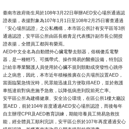
臺南市政府衛生局於108年3月22日舉辦AED安心場所通過認
證表揚，表揚對象為107年1月1日至108年2月25日審查通過
「安心場所認證」之公私機構，本市區公所計有安平區等3所
通過認證，安平區公所由區長賴青足代表獲許副市長公開授
證表揚，全體員工都與有榮焉。
AED中文全名為自動體外心臟電擊去顫器，俗稱傻瓜電擊
器，是一種輕巧、可攜帶式、操作簡易的醫療設備，特別設
計給非專業醫護人員使用於心臟不規則顫動或突發性心跳停
止之病患，因此，本市近年積極推廣在公共場所設置AED，
當面臨緊急情況時，民眾能迅速且方便取得AED，並於救護
車抵達前對病患施予急救，以降低病患到院前死亡率。
安平區公所為建構健康、安全洽公環境，在區公所1樓大廳設
置AED，前於104年首度通過AED安心場所認證，而後每年
自主辦理CPR及AED教育訓練，期能培養員工簡易急救技
能，經全體員工順利完訓，安平區公所於107年再度通過安心