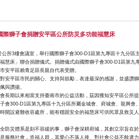
國際獅子會捐贈安平區公所防災多功能福慧床
，於公所3樓會議室，舉行國際獅子會300-D1區第九專區十九分
福慧床」聯合捐贈儀式。捐贈儀式由國際獅子會300-D1區第九
市安平區賴青足區長親自代表受贈。
對安平區市民的關心、支持與鼓勵，表達最深的感謝，並盛讚獅
佩與讚揚。
會長期以來相當支持臺南市的公益活動，茲因獲知安平區公所提
子會300-D1區第九專區十九分區所屬金城會、府城會、龍興
時開設避難收容處所，能有穩固安全的福慧床可供民眾及救災人
全防災體系是刻不容緩的事，獅子會深耕府城，其創立宗旨在於
是服務社會，造福人群，其愛心不落人後、對社會公益不餘遺力