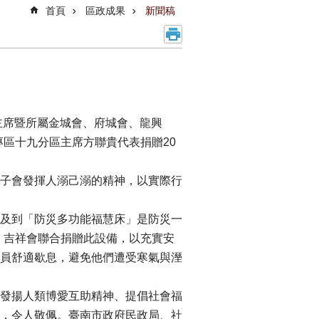
首頁
區政成果
新聞稿
區主席暨所屬金城會、府城會、龍興
專區十九分區主席方聯貴代表捐贈20
子會發揮人溺己溺的精神，以實際行
及到「防災多功能福慧床」是防災一
會、吉祥會聯合捐贈此設備，以充實安
員舒適歇息，避免他們遭受寒氣與溼
發揚人類博愛互助精神、提倡社會福
，令人敬佩。臺南市政府民政局、社