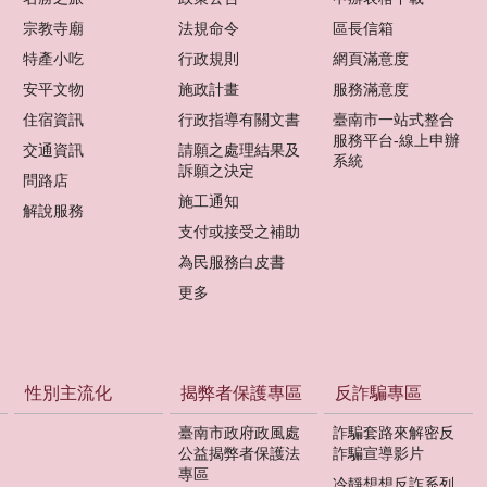
宗教寺廟
法規命令
區長信箱
特產小吃
行政規則
網頁滿意度
安平文物
施政計畫
服務滿意度
住宿資訊
行政指導有關文書
臺南市一站式整合
服務平台-線上申辦
交通資訊
請願之處理結果及
系統
訴願之決定
問路店
施工通知
解說服務
支付或接受之補助
為民服務白皮書
更多
性別主流化
揭弊者保護專區
反詐騙專區
臺南市政府政風處
詐騙套路來解密反
公益揭弊者保護法
詐騙宣導影片
專區
冷靜想想反詐系列