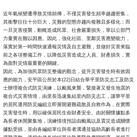
近年氣候變遷導致災情頻傳，不僅災害發生頻率越趨密集，
其衝擊往往十分巨大，災難的型態亦趨向複雜且多樣化；而
一旦災害侵襲，動輒造成民眾、社會嚴重損失，單以公部門
力量實在難以因應。因此，強化社區、里鄰災害應變能力，
落實於第一時間快速通報災情及自主避難，並做好災害來臨
前之各項整備工作，以降低災害造成之人員、財產損失，實
為面對災情最重要的關鍵。
因此，為加強民眾防災整備的觀念，提升災害發生時有效因
應的能力，安平區公所於本(22)日結合華平里防災志工及防災
士辦理複合式防災演練，以颱風來襲，緊接著又發生地震的
複合式災害情境，由里長迅速集結里內防災志工，讓華平里
的居民運用防災編組立即展開避難疏散及自救作為，在實際
災害發生時，用以確保居民生命財產安全。由於關懷據點多
為長者休閒聚集地，演練情境預設由颱風以及震災造成關懷
據點受損，並由各編組單位與長者溝通並協助高齡長者進行