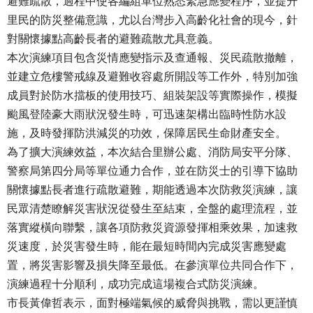
避難疏散，過程中使各編組單位熟悉緊急應變程序，並提升
里民的防災整備意識，尤以台灣步入高齡化社會的現今，針
對關懷據點高齡長者的避難疏散尤具意義。
本次演練項目包含災情應變指示及查通報、災民疏散撤離，
並建立危樓警戒線及避難收容處所開設等工作外，特別加強
成員對於防水擋板的使用技巧、組裝架設等實際操作，模擬
颱風登陸豪大雨狀況發生時，可迅速架構出臨時性防水設
施，及時發揮防洪減災的功效，保障居民生命財產安全。
為了擴大演練效益，本次結合里辦公處、消防局安平分隊、
警察局第四分局等單位通力合作，並在防災士的引導下協助
關懷據點長者進行疏散避難，期能透過本次防救災演練，讓
民眾清楚瞭解災害狀況從發生至結束，全盤的處理流程，並
落實縱橫向聯繫，讓各項防救災資源發揮相乘效果，加速救
災速度，於災害發生時，能在最短時間內完成災害應變處
置，將災害影響及損失降至最低。在參演單位共同合作下，
演練過程十分順利，成功完成這場複合式防災演練。
市長黃偉哲表示，面對極端氣候的威脅與挑戰，需以更謹慎