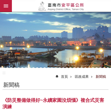
:::
跳到主要內容區塊
:::
首頁
區政成果
新聞稿
新聞稿
《防災整備做得好~永續家園沒煩惱》複合式災害
演練