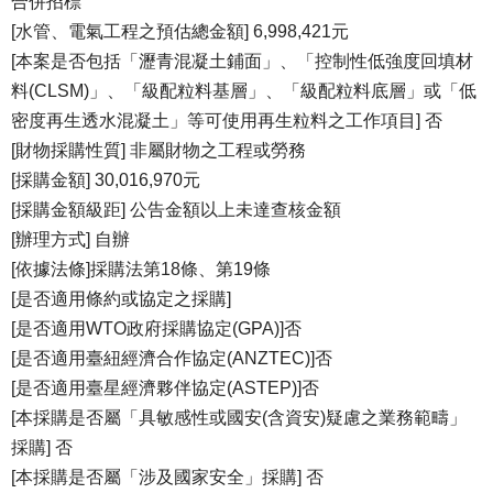
合併招標
[水管、電氣工程之預估總金額] 6,998,421元
[本案是否包括「瀝青混凝土鋪面」、「控制性低強度回填材
料(CLSM)」、「級配粒料基層」、「級配粒料底層」或「低
密度再生透水混凝土」等可使用再生粒料之工作項目] 否
[財物採購性質] 非屬財物之工程或勞務
[採購金額] 30,016,970元
[採購金額級距] 公告金額以上未達查核金額
[辦理方式] 自辦
[依據法條]採購法第18條、第19條
[是否適用條約或協定之採購]
[是否適用WTO政府採購協定(GPA)]否
[是否適用臺紐經濟合作協定(ANZTEC)]否
[是否適用臺星經濟夥伴協定(ASTEP)]否
[本採購是否屬「具敏感性或國安(含資安)疑慮之業務範疇」
採購] 否
[本採購是否屬「涉及國家安全」採購] 否