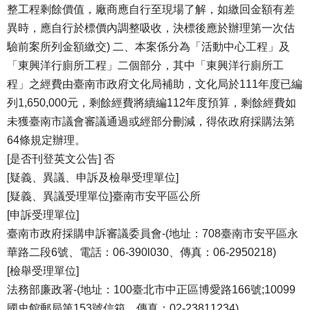
整工程剩餘價值，廠商應自行至現場了解，如繳回金額有差
異時，應自行於標價內調整吸收，決標後應於辦理第一次估
驗前案所列金額繳交) 二、本案係分為「活動中心工程」及
「東興洋行廁所工程」二個部分，其中「東興洋行廁所工
程」之經費由臺南市政府文化局補助，文化局於111年度已編
列1,650,000元，剩餘經費將續編112年度預算，剩餘經費如
未獲臺南市議會審議通過或經部分刪減，得依政府採購法第
64條規定辦理。
[是否刊登英文公告] 否
[疑義、異議、申訴及檢舉受理單位]
[疑義、異議受理單位]臺南市安平區公所
[申訴受理單位]
臺南市政府採購申訴審議委員會-(地址：708臺南市安平區永
華路二段6號、電話：06-390l030、傳真：06-2950218)
[檢舉受理單位]
法務部廉政署-(地址：100臺北市中正區博愛路166號;10099
國史館郵局第153號信箱、傳真：02-23811234)