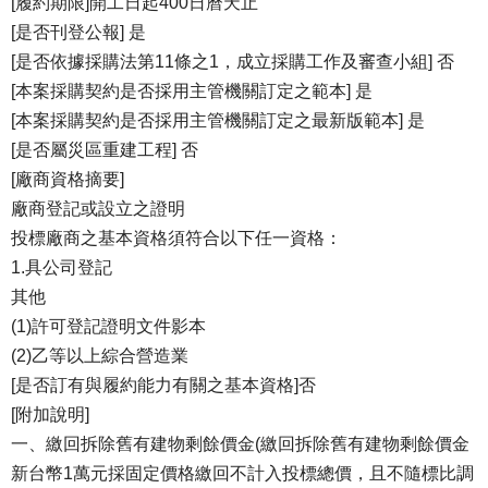
[履約期限]開工日起400日曆天止
[是否刊登公報] 是
[是否依據採購法第11條之1，成立採購工作及審查小組] 否
[本案採購契約是否採用主管機關訂定之範本] 是
[本案採購契約是否採用主管機關訂定之最新版範本] 是
[是否屬災區重建工程] 否
[廠商資格摘要]
廠商登記或設立之證明
投標廠商之基本資格須符合以下任一資格：
1.具公司登記
其他
(1)許可登記證明文件影本
(2)乙等以上綜合營造業
[是否訂有與履約能力有關之基本資格]否
[附加說明]
一、繳回拆除舊有建物剩餘價金(繳回拆除舊有建物剩餘價金
新台幣1萬元採固定價格繳回不計入投標總價，且不隨標比調