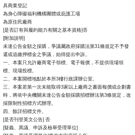
具商業登記
為身心障礙福利機構團體或庇護工場
為原住民廠商
[是否訂有與履約能力有關之基本資格]否
[附加說明]
未達公告金額之採購，爭議屬政府採購法第31條規定不予發
還或追繳押標金之爭議，始得提出申訴。
一、本案只允許廠商電子領標、電子報價，不提供現場領
標、現場投標。
二、本案開標地點於本所3樓行政課辦公室。
三、本案若第一次未能取得3家以上廠商之書面報價或企劃書
時，將依中央機關未達公告金額採購招標辦法第3條規定，改
採限制性招標方式辦理。
四、餘詳招標文件。
[是否刊登英文公告] 否
[疑義、異議、申訴及檢舉受理單位]