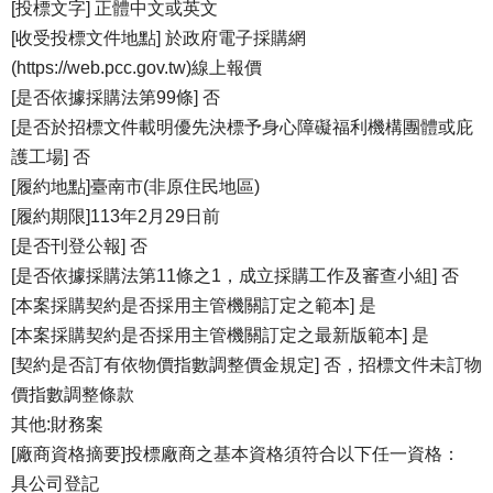
[投標文字] 正體中文或英文
[收受投標文件地點] 於政府電子採購網
(https://web.pcc.gov.tw)線上報價
[是否依據採購法第99條] 否
[是否於招標文件載明優先決標予身心障礙福利機構團體或庇
護工場] 否
[履約地點]臺南市(非原住民地區)
[履約期限]113年2月29日前
[是否刊登公報] 否
[是否依據採購法第11條之1，成立採購工作及審查小組] 否
[本案採購契約是否採用主管機關訂定之範本] 是
[本案採購契約是否採用主管機關訂定之最新版範本] 是
[契約是否訂有依物價指數調整價金規定] 否，招標文件未訂物
價指數調整條款
其他:財務案
[廠商資格摘要]投標廠商之基本資格須符合以下任一資格：
具公司登記