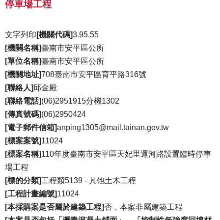
旅
停車場工程
遊
主
文字列印
[機關代碼]
3.95.55
動
[機關名稱]
臺南市安平區公所
公
[單位名稱]
臺南市安平區公所
開
資
[機關地址]
708臺南市安平區育平路316號
訊
[聯絡人]
邱金殿
[聯絡電話]
(06)2951915分機1302
便
[傳真號碼]
(06)2950424
民
服
[電子郵件信箱]
anping1305@mail.tainan.gov.tw
務
[標案案號]
11024
[標案名稱]
110年度臺南市安平區天妃里運河路設置臨時停車
區
政
場工程
成
[標的分類]
工程類5139 - 其他土木工程
果
[工程計畫編號]
11024
[本採購案是否屬於建築工程]
否，本案非屬建築工程
災
害