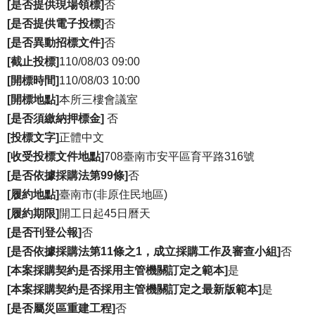
[是否提供現場領標]
否
權
[是否提供電子投標]
否
宣
告
[是否異動招標文件]
否
[截止投標]
110/08/03 09:00
[開標時間]
110/08/03 10:00
[開標地點]
本所三樓會議室
[是否須繳納押標金]
否
[投標文字]
正體中文
[收受投標文件地點]
708臺南市安平區育平路316號
[是否依據採購法第99條]
否
[履約地點]
臺南市(非原住民地區)
[履約期限]
開工日起45日曆天
[是否刊登公報]
否
[是否依據採購法第11條之1，成立採購工作及審查小組]
否
[本案採購契約是否採用主管機關訂定之範本]
是
[本案採購契約是否採用主管機關訂定之最新版範本]
是
[是否屬災區重建工程]
否