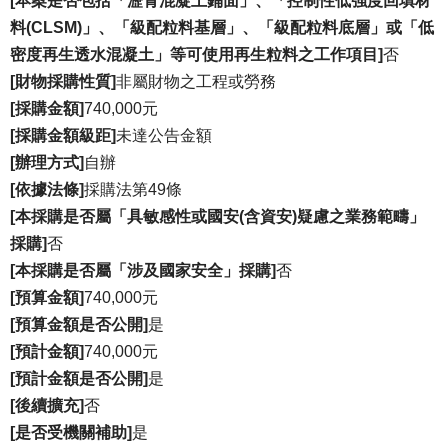
[本案是否包括「瀝青混凝土鋪面」、「控制性低強度回填材
防
料(CLSM)」、「級配粒料基層」、「級配粒料底層」或「低
救
密度再生透水混凝土」等可使用再生粒料之工作項目]
否
原
[財物採購性質]
非屬財物之工程或勞務
住
[採購金額]
740,000元
民
[採購金額級距]
未達公告金額
專
[辦理方式]
自辦
區
[依據法條]
採購法第49條
防
[本採購是否屬「具敏感性或國安(含資安)疑慮之業務範疇」
空
採購]
否
疏
散
[本採購是否屬「涉及國家安全」採購]
否
避
[預算金額]
740,000元
難
[預算金額是否公開]
是
[預計金額]
740,000元
性
別
[預計金額是否公開]
是
主
[後續擴充]
否
流
[是否受機關補助]
是
化