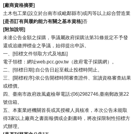
[廠商資格摘要]
土木包工業(設立於台南市或毗鄰縣市)或丙等以上綜合營造業
[是否訂有與履約能力有關之基本資格]
否
[附加說明]
未達公告金額之採購，爭議屬政府採購法第31條規定不予發
還或追繳押標金之爭議，始得提出申訴。
一、[招標文件領取方式及地點]
電子領標：網址web.pcc.gov.tw（政府電子採購網）。
二、[領標日期]:自公告日起至截止投標時間止。
三、[開標程序]:依公告開標時間審查證件、宣讀資格審查結果
或標價。
四、臺南市政府政風處檢舉電話:(06)2982746,臺南郵政第22
號信箱。
五、本案業經機關首長或其授權人員核准，本次公告未能取
得3家以上廠商之書面報價或企劃書時，將改採限制性招標方
式辦理。