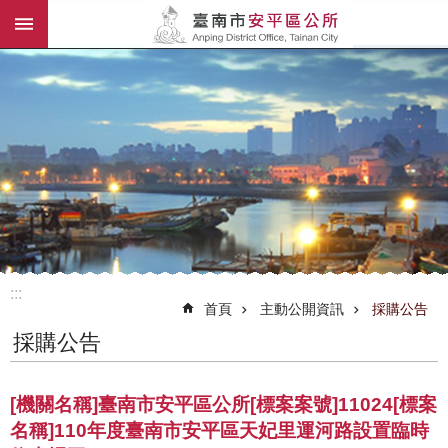
:::
跳到主要內容區塊
搜
尋
進
階
搜
尋
認
識
安
平
:::
公
首頁
主動公開資訊
採購公告
所
採購公告
介
紹
[機關名稱]臺南市安平區公所[標案案號]11024[標案
觀
名稱]110年度臺南市安平區天妃里運河路設置臨時
光