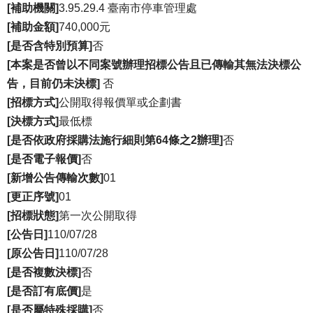
[補助機關]
3.95.29.4 臺南市停車管理處
登
[補助金額]
740,000元
革
[是否含特別預算]
否
熱
[本案是否曾以不同案號辦理招標公告且已傳輸其無法決標公
防
治
告，目前仍未決標]
否
及
[招標方式]
公開取得報價單或企劃書
預
[決標方式]
最低標
防
注
[是否依政府採購法施行細則第64條之2辦理]
否
射
[是否電子報價]
否
疫
[新增公告傳輸次數]
01
苗
[更正序號]
01
接
種
[招標狀態]
第一次公開取得
專
[公告日]
110/07/28
區
[原公告日]
110/07/28
揭
[是否複數決標]
否
弊
[是否訂有底價]
是
者
[是否屬特殊採購]
否