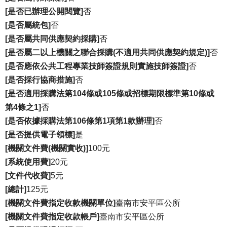
保
[是否已辦理公開閱覽]
否
護
專
[是否屬統包]
否
區
[是否屬共同供應契約採購]
否
[是否屬二以上機關之聯合採購(不適用共同供應契約規定)]
否
反
詐
[是否應依公共工程專業技師簽證規則實施技師簽證]
否
騙
[是否採行協商措施]
否
專
[是否適用採購法第104條或105條或招標期限標準第10條或
區
第4條之1]
否
[是否依據採購法第106條第1項第1款辦理]
否
首
頁
[是否提供電子領標]
是
[機關文件費(機關實收)]
100元
網
[系統使用費]
20元
站
[文件代收費]
5元
導
覽
[總計]
125元
[機關文件費指定收款機關單位]
臺南市安平區公所
隱
[機關文件費指定收款帳戶]
臺南市安平區公所
私