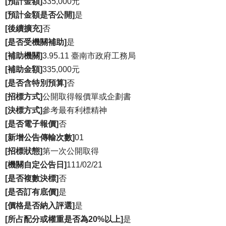
[預計金額]
335,000元
[預計金額是否公開]
是
[後續擴充]
否
[是否受機關補助]
是
[補助機關]
3.95.11 臺南市政府工務局
[補助金額]
335,000元
[是否含特別預算]
否
[招標方式]
公開取得報價單或企劃書
[決標方式]
參考最有利標精神
[是否電子報價]
否
[新增公告傳輸次數]
01
[招標狀態]
第一次公開取得
[機關自定公告日]
111/02/21
[是否複數決標]
否
[是否訂有底價]
是
[價格是否納入評選]
是
[所占配分或權重是否為20%以上]
是