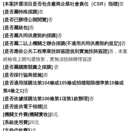
[本案評選項目是否包含廠商企業社會責任（CSR）指標]
否
[是否屬特殊採購]
否
[是否已辦理公開閱覽]
否
[是否屬統包]
否
[是否屬共同供應契約採購]
否
[是否屬二以上機關之聯合採購(不適用共同供應契約規定)]
否
[是否應依公共工程專業技師簽證規則實施技師簽證]
否，本案
經檢視上開勾選情形，實無須技師辦理簽證
[是否屬國際競圖之採購]
否
[是否採行協商措施]
否
[是否適用採購法第104條或105條或招標期限標準第10條或
第4條之1]
否
[是否依據採購法第106條第1項第1款辦理]
否
[是否提供電子領標]
是
[機關文件費(機關實收)]
0元
[系統使用費]
20元
[文件代收費]
0元