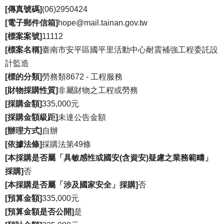
[傳真號碼]
(06)2950424
[電子郵件信箱]
hope@mail.tainan.gov.tw
[標案案號]
11112
[標案名稱]
臺南市安平區國平里活動中心耐震補強工程委託設
計監造
[標的分類]
勞務類8672 - 工程服務
[財物採購性質]
非屬財物之工程或勞務
[採購金額]
335,000元
[採購金額級距]
未達公告金額
[辦理方式]
自辦
[依據法條]
採購法第49條
[本採購是否屬「具敏感性或國安(含資安)疑慮之業務範疇」
採購]
否
[本採購是否屬「涉及國家安全」採購]
否
[預算金額]
335,000元
[預算金額是否公開]
是