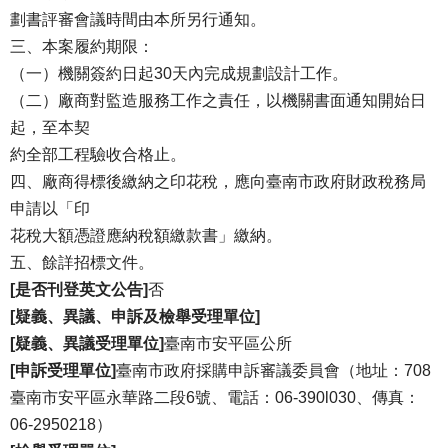
劃書評審會議時間由本所另行通知。
三、本案履約期限：
（一）機關簽約日起30天內完成規劃設計工作。
（二）廠商對監造服務工作之責任，以機關書面通知開始日
起，至本契
約全部工程驗收合格止。
四、廠商得標後繳納之印花稅，應向臺南市政府財政稅務局
申請以「印
花稅大額憑證應納稅額繳款書」繳納。
五、餘詳招標文件。
[是否刊登英文公告]
否
[疑義、異議、申訴及檢舉受理單位]
[疑義、異議受理單位]
臺南市安平區公所
[申訴受理單位]
臺南市政府採購申訴審議委員會（地址：708
臺南市安平區永華路二段6號、電話：06-390l030、傳真：
06-2950218）