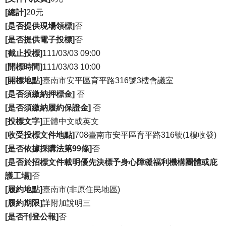
[總計]
20元
[是否提供現場領標]
否
[是否提供電子投標]
否
[截止投標]
111/03/03 09:00
[開標時間]
111/03/03 10:00
[開標地點]
臺南市安平區育平路316號3樓會議室
[是否須繳納押標金]
否
[是否須繳納履約保證金]
否
[投標文字]
正體中文或英文
[收受投標文件地點]
708臺南市安平區育平路316號(1樓收發)
[是否依據採購法第99條]
否
[是否於招標文件載明優先決標予身心障礙福利機構團體或庇
護工場]
否
[履約地點]
臺南市(非原住民地區)
[履約期限]
詳附加說明三
[是否刊登公報]
否