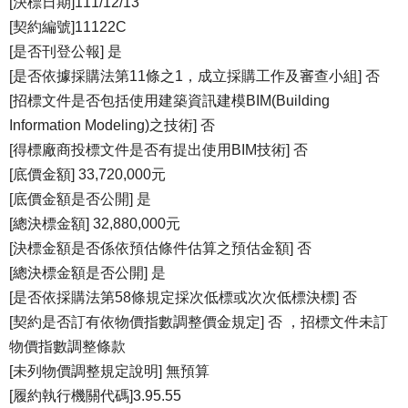
[決標日期]111/12/13
[契約編號]11122C
[是否刊登公報] 是
[是否依據採購法第11條之1，成立採購工作及審查小組] 否
[招標文件是否包括使用建築資訊建模BIM(Building
Information Modeling)之技術] 否
[得標廠商投標文件是否有提出使用BIM技術] 否
[底價金額] 33,720,000元
[底價金額是否公開] 是
[總決標金額] 32,880,000元
[決標金額是否係依預估條件估算之預估金額] 否
[總決標金額是否公開] 是
[是否依採購法第58條規定採次低標或次次低標決標] 否
[契約是否訂有依物價指數調整價金規定] 否 ，招標文件未訂
物價指數調整條款
[未列物價調整規定說明] 無預算
[履約執行機關代碼]3.95.55