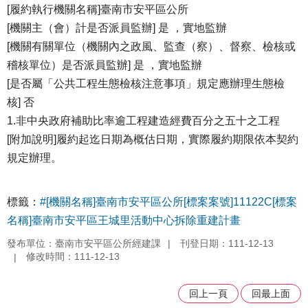
[履約執行機關名稱]臺南市安平區公所
[機關主（會）計是否派員監辦] 是 ，實地監辦
[機關有關單位（機關內之政風、監查（察）、督察、檢核或
稽核單位）是否派員監辦] 是 ，實地監辦
[是否屬「公共工程生態檢核注意事項」規定應辦理生態檢
核] 否
1.非中央政府補助比率逾工程建造經費百分之五十之工程
[附加說明]履約起迄日期為概估日期，實際履約期限依本契約
規定辦理。
標籤：
#[機關名稱]臺南市安平區公所[標案案號]11122C[標案
名稱]臺南市安平區王城里活動中心拆除重建計畫
發布單位：臺南市安平區公所經建課
刊登日期：111-12-13
修改時間：111-12-13
回上一頁
回最上面