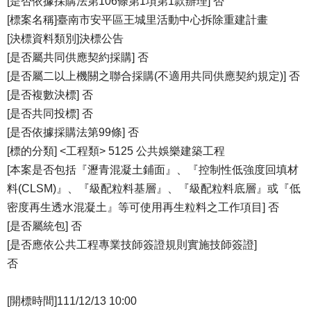
[是否依據採購法第106條第1項第1款辦理] 否
[標案名稱]臺南市安平區王城里活動中心拆除重建計畫
[決標資料類別]決標公告
[是否屬共同供應契約採購] 否
[是否屬二以上機關之聯合採購(不適用共同供應契約規定)] 否
[是否複數決標] 否
[是否共同投標] 否
[是否依據採購法第99條] 否
[標的分類] <工程類> 5125 公共娛樂建築工程
[本案是否包括『瀝青混凝土鋪面』、『控制性低強度回填材
料(CLSM)』、『級配粒料基層』、『級配粒料底層』或『低
密度再生透水混凝土』等可使用再生粒料之工作項目] 否
[是否屬統包] 否
[是否應依公共工程專業技師簽證規則實施技師簽證]
否
[開標時間]111/12/13 10:00