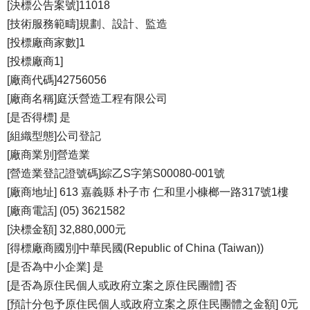
[決標公告案號]11018
[技術服務範疇]規劃、設計、監造
[投標廠商家數]1
[投標廠商1]
[廠商代碼]42756056
[廠商名稱]庭沃營造工程有限公司
[是否得標] 是
[組織型態]公司登記
[廠商業別]營造業
[營造業登記證號碼]綜乙S字第S00080-001號
[廠商地址] 613 嘉義縣 朴子市 仁和里小槺榔一路317號1樓
[廠商電話] (05) 3621582
[決標金額] 32,880,000元
[得標廠商國別]中華民國(Republic of China (Taiwan))
[是否為中小企業] 是
[是否為原住民個人或政府立案之原住民團體] 否
[預計分包予原住民個人或政府立案之原住民團體之金額] 0元