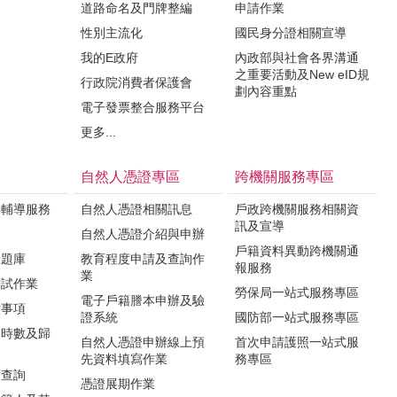
道路命名及門牌整編
申請作業
性別主流化
國民身分證相關宣導
我的E政府
內政部與社會各界溝通
之重要活動及New eID規
行政院消費者保護會
劃內容重點
電子發票整合服務平台
更多...
自然人憑證專區
跨機關服務專區
與輔導服務
自然人憑證相關訊息
戶政跨機關服務相關資
訊及宣導
知
自然人憑證介紹與申辦
戶籍資料異動跨機關通
驗題庫
教育程度申請及查詢作
報服務
業
測試作業
勞保局一站式服務專區
電子戶籍謄本申辦及驗
意事項
證系統
國防部一站式服務專區
課時數及歸
自然人憑證申辦線上預
首次申請護照一站式服
先資料填寫作業
務專區
度查詢
憑證展期作業