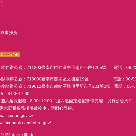
戶政事務所
辦公處：711203臺南市歸仁區中正南路一段1205號 電話：06-23027
廟辦公處：718006臺南市關廟區文衡路19號 電話：06-595206
辦公處：719012臺南市龍崎區崎頂里新市子201號2樓 電話：06-59411
:00~17:30
務 8:00~12:00（週六遇國定連假暫停受理，另行公告周知。
週六延長服務櫃檯數較少，請耐心等候。
tainan.gov.tw
facebook.com/tnhro.gov/
dpi× 768 dpi