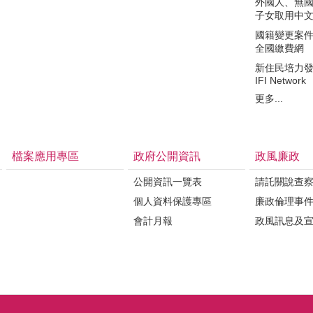
外國人、無
子女取用中
國籍變更案件繳費
全國繳費網
新住民培力
IFI Network
更多...
檔案應用專區
政府公開資訊
政風廉政
公開資訊一覽表
請託關說查
個人資料保護專區
廉政倫理事
會計月報
政風訊息及