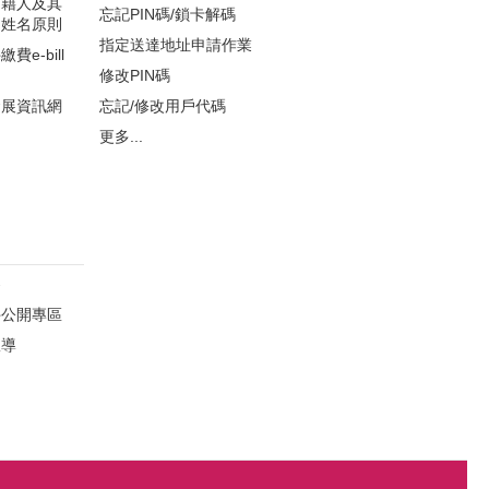
國籍人及其
忘記PIN碼/鎖卡解碼
文姓名原則
指定送達地址申請作業
e-bill
修改PIN碼
發展資訊網
忘記/修改用戶代碼
更多...
察
件公開專區
宣導