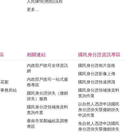
人民陳情(抱怨)流程
更多...
區
相關連結
國民身分證資訊專區
內政部戶政司全球資訊
國民身分證相片規格
網
國民身分證影像上傳
內政部戶政司一站式服
影花絮
國民身分證快速辨識
務專區
政事務所結
國民身分證領補換資料
國民身分證掛失（撤銷
查詢作業
掛失）服務
以自然人憑證申請國民
國民身分證領補換資料
身分證掛失暨撤銷掛失
查詢作業
申請作業
臺南市里鄰編組及調整
免自然人憑證申請國民
專區
身分證掛失暨撤銷掛失