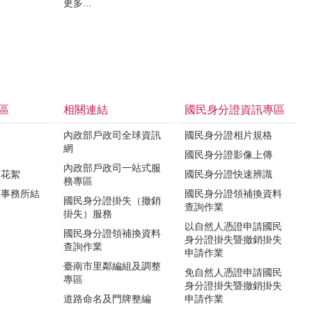
更多...
區
相關連結
國民身分證資訊專區
內政部戶政司全球資訊
國民身分證相片規格
網
國民身分證影像上傳
內政部戶政司一站式服
影花絮
國民身分證快速辨識
務專區
政事務所結
國民身分證領補換資料
國民身分證掛失（撤銷
查詢作業
掛失）服務
以自然人憑證申請國民
國民身分證領補換資料
身分證掛失暨撤銷掛失
查詢作業
申請作業
臺南市里鄰編組及調整
免自然人憑證申請國民
專區
身分證掛失暨撤銷掛失
道路命名及門牌整編
申請作業