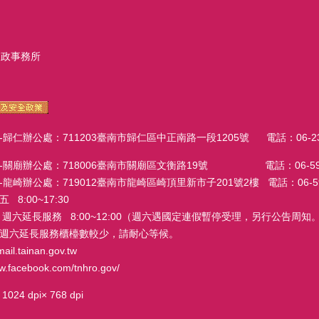
戶政事務所
辦公處：711203臺南市歸仁區中正南路一段1205號 電話：06-23027
廟辦公處：718006臺南市關廟區文衡路19號 電話：06-595206
辦公處：719012臺南市龍崎區崎頂里新市子201號2樓 電話：06-59411
:00~17:30
務 8:00~12:00（週六遇國定連假暫停受理，另行公告周知。
週六延長服務櫃檯數較少，請耐心等候。
tainan.gov.tw
facebook.com/tnhro.gov/
dpi× 768 dpi