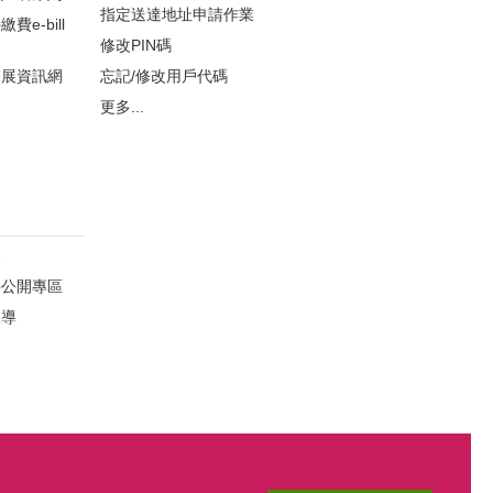
指定送達地址申請作業
e-bill
修改PIN碼
發展資訊網
忘記/修改用戶代碼
更多...
察
件公開專區
宣導