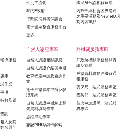
性別主流化
國民身分證相關宣導
我的E政府
內政部與社會各界溝通
之重要活動及New eID規
行政院消費者保護會
劃內容重點
電子發票整合服務平台
更多...
自然人憑證專區
跨機關服務專區
與輔導服務
自然人憑證相關訊息
戶政跨機關服務相關資
訊及宣導
知
自然人憑證介紹與申辦
戶籍資料異動跨機關通
驗題庫
教育程度申請及查詢作
報服務
業
測試作業
勞保局一站式服務專區
電子戶籍謄本申辦及驗
意事項
證系統
國防部一站式服務專區
課時數及歸
自然人憑證申辦線上預
首次申請護照一站式服
先資料填寫作業
務專區
度查詢
憑證展期作業
國籍人及其
忘記PIN碼/鎖卡解碼
文姓名原則