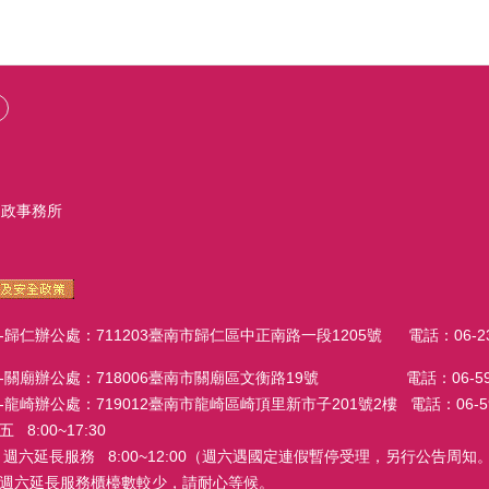
戶政事務所
辦公處：711203臺南市歸仁區中正南路一段1205號 電話：06-23027
廟辦公處：718006臺南市關廟區文衡路19號 電話：06-595206
辦公處：719012臺南市龍崎區崎頂里新市子201號2樓 電話：06-59411
:00~17:30
務 8:00~12:00（週六遇國定連假暫停受理，另行公告周知。
週六延長服務櫃檯數較少，請耐心等候。