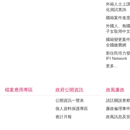
外籍人士上
化測試查詢
國籍案件進
外國人、無
子女取用中
國籍變更案件繳費
全國繳費網
新住民培力
IFI Network
更多...
檔案應用專區
政府公開資訊
政風廉政
公開資訊一覽表
請託關說查
個人資料保護專區
廉政倫理事
會計月報
政風訊息及