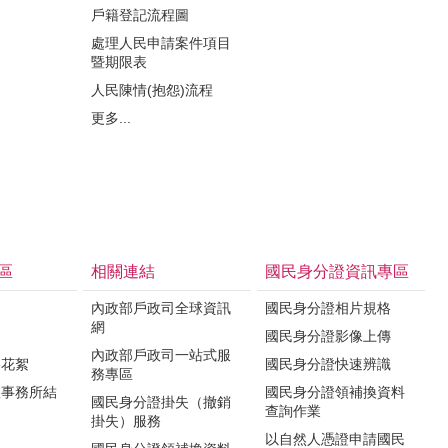
戶籍登記流程圖
處理人民申請案件項目
暨期限表
人民陳情(抱怨)流程
更多...
區
相關連結
國民身分證資訊專區
內政部戶政司全球資訊
國民身分證相片規格
網
國民身分證影像上傳
內政部戶政司一站式服
影花絮
國民身分證快速辨識
務專區
政事務所結
國民身分證領補換資料
國民身分證掛失（撤銷
查詢作業
掛失）服務
以自然人憑證申請國民