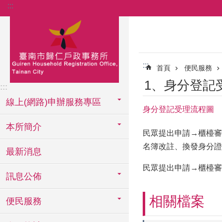
:::
跳到主要內容區塊
:::
首頁
便民服務
1、身分登記
:::
線上(網路)申辦服務專區
身分登記受理流程圖
本所簡介
民眾提出申請→櫃檯審
名簿改註、換發身分證
最新消息
民眾提出申請→櫃檯審
訊息公佈
相關檔案
便民服務