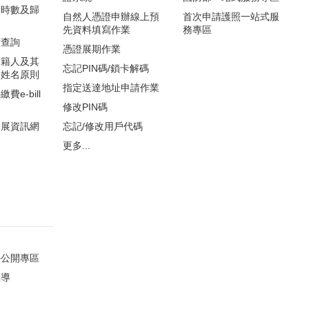
課時數及歸
自然人憑證申辦線上預
首次申請護照一站式服
先資料填寫作業
務專區
度查詢
憑證展期作業
國籍人及其
忘記PIN碼/鎖卡解碼
文姓名原則
指定送達地址申請作業
e-bill
修改PIN碼
發展資訊網
忘記/修改用戶代碼
更多...
察
件公開專區
宣導