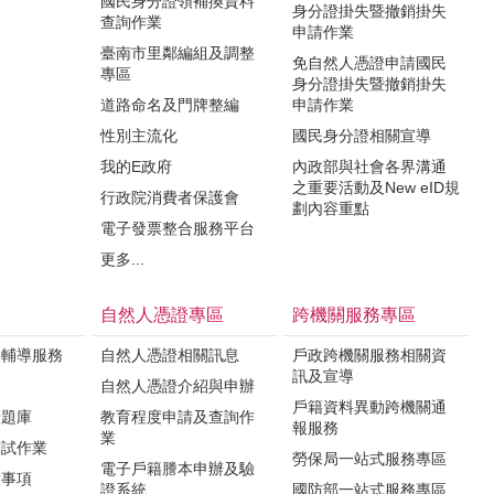
國民身分證領補換資料
身分證掛失暨撤銷掛失
查詢作業
申請作業
臺南市里鄰編組及調整
免自然人憑證申請國民
專區
身分證掛失暨撤銷掛失
道路命名及門牌整編
申請作業
性別主流化
國民身分證相關宣導
我的E政府
內政部與社會各界溝通
之重要活動及New eID規
行政院消費者保護會
劃內容重點
電子發票整合服務平台
更多...
自然人憑證專區
跨機關服務專區
與輔導服務
自然人憑證相關訊息
戶政跨機關服務相關資
訊及宣導
知
自然人憑證介紹與申辦
戶籍資料異動跨機關通
驗題庫
教育程度申請及查詢作
報服務
業
測試作業
勞保局一站式服務專區
電子戶籍謄本申辦及驗
意事項
證系統
國防部一站式服務專區