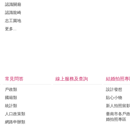
認識關廟
認識龍崎
志工園地
更多...
常見問答
線上服務及查詢
結婚拍照專
戶政類
設計發想
國籍類
貼心小物
統計類
新人拍照留
人口政策類
臺南市各戶
婚拍照專區
網路申辦類