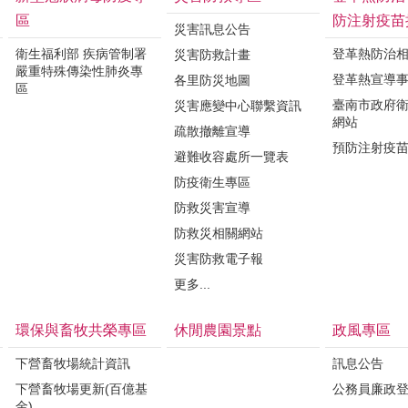
區
防注射疫苗
災害訊息公告
衛生福利部 疾病管制署
登革熱防治
災害防救計畫
嚴重特殊傳染性肺炎專
登革熱宣導
各里防災地圖
區
臺南市政府
災害應變中心聯繫資訊
網站
疏散撤離宣導
預防注射疫
避難收容處所一覽表
防疫衛生專區
防救災害宣導
防救災相關網站
災害防救電子報
更多...
環保與畜牧共榮專區
休閒農園景點
政風專區
下營畜牧場統計資訊
訊息公告
下營畜牧場更新(百億基
公務員廉政
金)