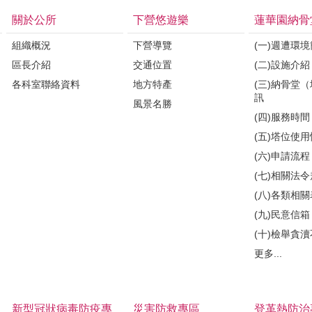
關於公所
下營悠遊樂
蓮華園納骨
組織概況
下營導覽
(一)週遭環
區長介紹
交通位置
(二)設施介紹
各科室聯絡資料
地方特產
(三)納骨堂
訊
風景名勝
(四)服務時間
(五)塔位使
(六)申請流程
(七)相關法
(八)各類相
(九)民意信箱
(十)檢舉貪
更多...
新型冠狀病毒防疫專
災害防救專區
登革熱防治