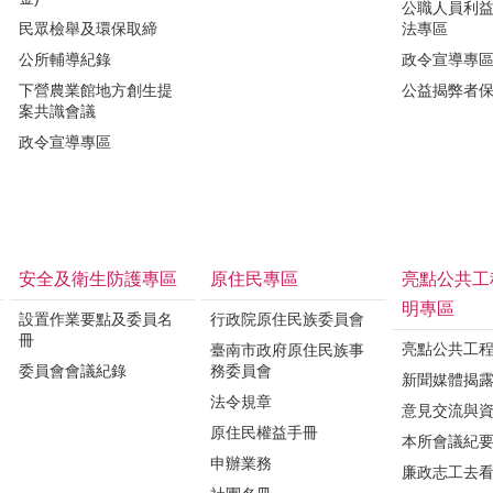
公職人員利
民眾檢舉及環保取締
法專區
公所輔導紀錄
政令宣導專
下營農業館地方創生提
公益揭弊者
案共識會議
政令宣導專區
安全及衛生防護專區
原住民專區
亮點公共工
明專區
設置作業要點及委員名
行政院原住民族委員會
冊
亮點公共工
臺南市政府原住民族事
委員會會議紀錄
務委員會
新聞媒體揭
法令規章
意見交流與
原住民權益手冊
本所會議紀
申辦業務
廉政志工去