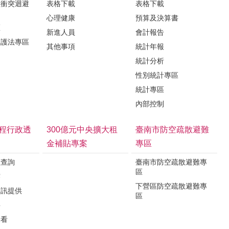
益衝突迴避
表格下載
表格下載
心理健康
預算及決算書
區
新進人員
會計報告
保護法專區
其他事項
統計年報
統計分析
性別統計專區
統計專區
內部控制
程行政透
300億元中央擴大租
臺南市防空疏散避難
金補貼專案
專區
程查詢
臺南市防空疏散避難專
區
露
下營區防空疏散避難專
資訊提供
區
要
看看