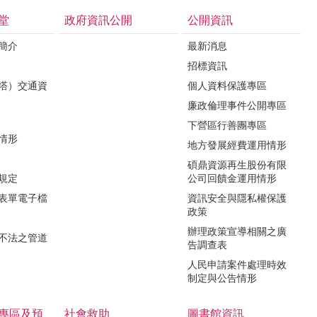
堂
政府資訊公開
公開資訊
境簡介
最新消息
招標資訊
（塔）交通資
個人資料保護專區
廉政倫理事件公開專區
下營區行善團專區
用情形
地方發展經費運用情形
碩鼎資源再生股份有限
令規定
公司回饋金運用情形
關表單電子檔
資訊安全與隱私權保護
政策
辦理政策宣導相關之廣
瀆不法之管道
告調查表
人民申請案件處理時效
制定與公告情形
專區及預
社會救助
圖書館資訊