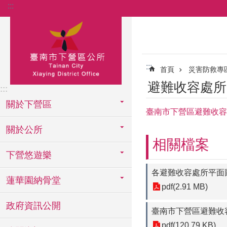
:::
跳到主要內容區塊
:::
首頁
災害防救專
避難收容處所
:::
關於下營區
臺南市下營區避難收容處
關於公所
相關檔案
下營悠遊樂
各避難收容處所平面圖1
蓮華園納骨堂
pdf(2.91 MB)
政府資訊公開
臺南市下營區避難收容處所
pdf(120.79 KB)