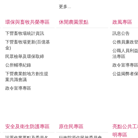
更多...
環保與畜牧共榮專區
休閒農園景點
政風專區
下營畜牧場統計資訊
訊息公告
下營畜牧場更新(百億基
公務員廉政
金)
公職人員利
民眾檢舉及環保取締
法專區
公所輔導紀錄
政令宣導專
下營農業館地方創生提
公益揭弊者
案共識會議
政令宣導專區
安全及衛生防護專區
原住民專區
亮點公共工
明專區
設置作業要點及委員名
行政院原住民族委員會