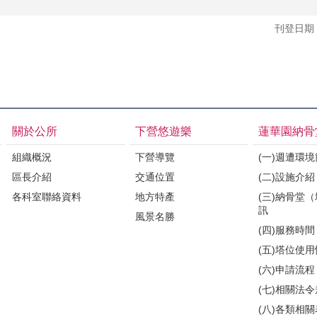
刊登日期：1
關於公所
下營悠遊樂
蓮華園納骨
組織概況
下營導覽
(一)週遭環
區長介紹
交通位置
(二)設施介紹
各科室聯絡資料
地方特產
(三)納骨堂
訊
風景名勝
(四)服務時間
(五)塔位使
(六)申請流程
(七)相關法
(八)各類相