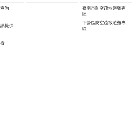
程查詢
臺南市防空疏散避難專
區
露
下營區防空疏散避難專
資訊提供
區
要
看看