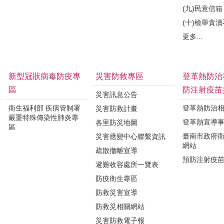
(九)民意信箱
(十)檢舉貪
更多...
新型冠狀病毒防疫專
災害防救專區
登革熱防治
區
防注射疫苗
災害訊息公告
衛生福利部 疾病管制署
登革熱防治
災害防救計畫
嚴重特殊傳染性肺炎專
登革熱宣導
各里防災地圖
區
臺南市政府
災害應變中心聯繫資訊
網站
疏散撤離宣導
預防注射疫
避難收容處所一覽表
防疫衛生專區
防救災害宣導
防救災相關網站
災害防救電子報