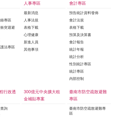
人事專區
會計專區
最新消息
預告統計資料發佈
登錄專區
人事法規
會計法規
益衝突迴避
表格下載
表格下載
心理健康
預算及決算書
區
新進人員
會計報告
保護法專區
其他事項
統計年報
統計分析
性別統計專區
統計專區
內部控制
程行政透
300億元中央擴大租
臺南市防空疏散避難
金補貼專案
專區
程查詢
臺南市防空疏散避難專
區
露