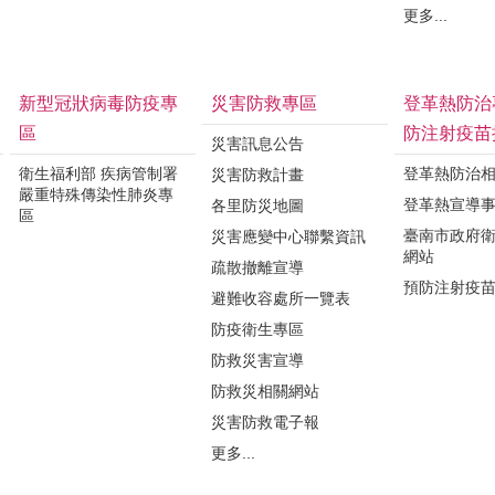
更多...
新型冠狀病毒防疫專
災害防救專區
登革熱防治
區
防注射疫苗
災害訊息公告
衛生福利部 疾病管制署
登革熱防治
災害防救計畫
嚴重特殊傳染性肺炎專
登革熱宣導
各里防災地圖
區
臺南市政府
災害應變中心聯繫資訊
網站
疏散撤離宣導
預防注射疫
避難收容處所一覽表
防疫衛生專區
防救災害宣導
防救災相關網站
災害防救電子報
更多...