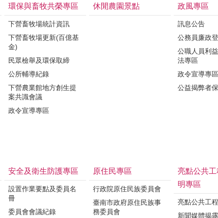
環保與畜牧共榮專區
休閒農園景點
政風專區
下營畜牧場統計資訊
訊息公告
下營畜牧場更新(百億基
公務員廉政
金)
公職人員利
民眾檢舉及環保取締
法專區
公所輔導紀錄
政令宣導專
下營農業館地方創生提
公益揭弊者
案共識會議
政令宣導專區
安全及衛生防護專區
原住民專區
亮點公共工
明專區
設置作業要點及委員名
行政院原住民族委員會
冊
亮點公共工
臺南市政府原住民族事
委員會會議紀錄
務委員會
新聞媒體揭