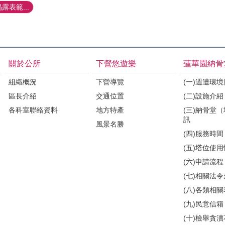
露表範...
關於公所
下營悠遊樂
蓮華園納骨
組織概況
下營導覽
(一)週遭環
區長介紹
交通位置
(二)設施介紹
各科室聯絡資料
地方特產
(三)納骨堂
訊
風景名勝
(四)服務時間
(五)塔位使
(六)申請流程
(七)相關法
(八)各類相
(九)民意信箱
(十)檢舉貪