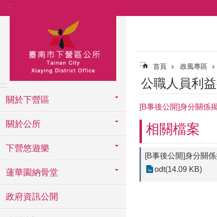
:::
跳到主要內容區塊
:::
首頁
政風專區
公職人員利益
:::
關於下營區
[B事後公開]身分關係
關於公所
相關檔案
下營悠遊樂
[B事後公開]身分關
odt(14.09 KB)
蓮華園納骨堂
政府資訊公開