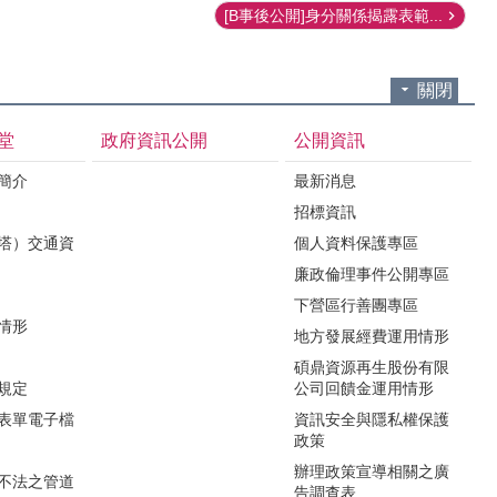
[B事後公開]身分關係揭露表範...
關閉
堂
政府資訊公開
公開資訊
境簡介
最新消息
招標資訊
（塔）交通資
個人資料保護專區
廉政倫理事件公開專區
下營區行善團專區
用情形
地方發展經費運用情形
碩鼎資源再生股份有限
令規定
公司回饋金運用情形
關表單電子檔
資訊安全與隱私權保護
政策
辦理政策宣導相關之廣
瀆不法之管道
告調查表