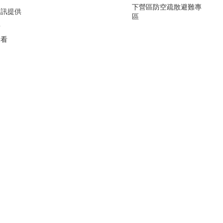
下營區防空疏散避難專
資訊提供
區
要
看看