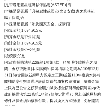
[是否適用臺星經濟夥伴協定(ASTEP)] 否
[本採購是否屬「具敏感性或國安(含資安)疑慮之業務範
疇」採購]否
[本採購是否屬「涉及國家安全」採購]否
[預算金額]1,694,915元
[預算金額是否公開]是
[預計金額]1,694,915元
[預計金額是否公開]是
[後續擴充]是
[依政府採購法第22條第1項第7款，須敘明後續擴充之期
間、金額或數量]本採購契約保留增購之期間為110年12月
31日前(含因故並經甲方認定之工期)並視110年度農水路相
關補助案件數量辦理設計監造勞務案後續擴充，增購金額
上限為已公告之預算金額扣減決標金額所得餘額範圍內(依
政府採購法第22條第1項第7款規定辦理)；另若係以原契約
條件及價金續約核算付款，得以換文方式辦理，免招開議