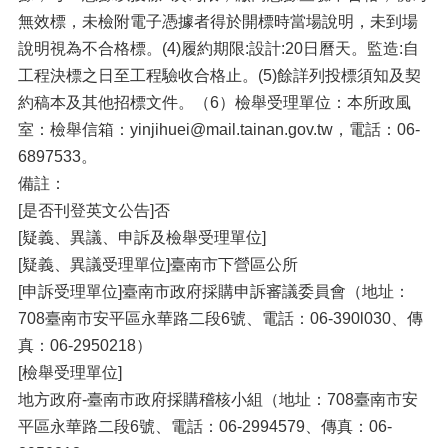
無效標，未檢附電子憑據者得於開標時當場說明，未到場
說明視為不合格標。(4)履約期限:設計:20日曆天。監造:自
工程決標之日至工程驗收合格止。(5)餘詳列投標須知及契
約稿本及其他招標文件。（6）檢舉受理單位：本所政風
室：檢舉信箱：yinjihuei@mail.tainan.gov.tw，電話：06-
6897533。
備註：
[是否刊登英文公告]否
[疑義、異議、申訴及檢舉受理單位]
[疑義、異議受理單位]臺南市下營區公所
[申訴受理單位]臺南市政府採購申訴審議委員會（地址：
708臺南市安平區永華路二段6號、電話：06-390l030、傳
真：06-2950218）
[檢舉受理單位]
地方政府-臺南市政府採購稽核小組（地址：708臺南市安
平區永華路二段6號、電話：06-2994579、傳真：06-