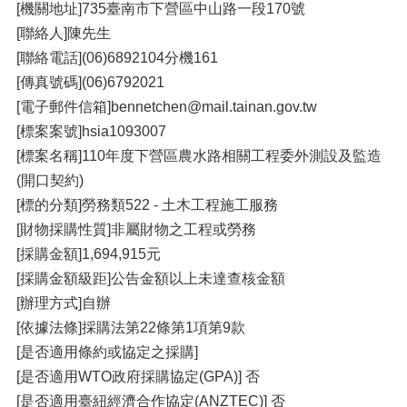
[機關地址]735臺南市下營區中山路一段170號
[聯絡人]陳先生
[聯絡電話](06)6892104分機161
[傳真號碼](06)6792021
[電子郵件信箱]bennetchen@mail.tainan.gov.tw
[標案案號]hsia1093007
[標案名稱]110年度下營區農水路相關工程委外測設及監造
(開口契約)
[標的分類]勞務類522 - 土木工程施工服務
[財物採購性質]非屬財物之工程或勞務
[採購金額]1,694,915元
[採購金額級距]公告金額以上未達查核金額
[辦理方式]自辦
[依據法條]採購法第22條第1項第9款
[是否適用條約或協定之採購]
[是否適用WTO政府採購協定(GPA)] 否
[是否適用臺紐經濟合作協定(ANZTEC)] 否