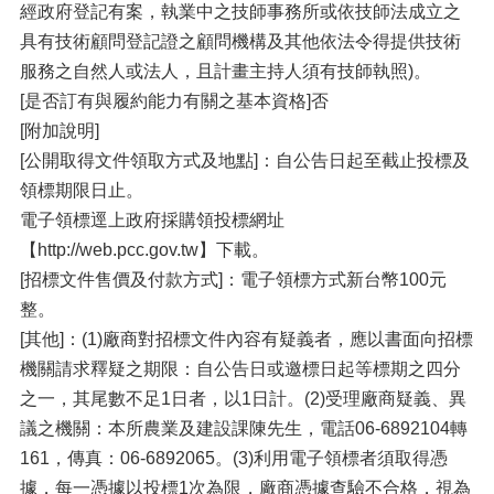
經政府登記有案，執業中之技師事務所或依技師法成立之
具有技術顧問登記證之顧問機構及其他依法令得提供技術
服務之自然人或法人，且計畫主持人須有技師執照)。
[是否訂有與履約能力有關之基本資格]否
[附加說明]
[公開取得文件領取方式及地點]：自公告日起至截止投標及
領標期限日止。
電子領標逕上政府採購領投標網址
【http://web.pcc.gov.tw】下載。
[招標文件售價及付款方式]：電子領標方式新台幣100元
整。
[其他]：(1)廠商對招標文件內容有疑義者，應以書面向招標
機關請求釋疑之期限：自公告日或邀標日起等標期之四分
之一，其尾數不足1日者，以1日計。(2)受理廠商疑義、異
議之機關：本所農業及建設課陳先生，電話06-6892104轉
161，傳真：06-6892065。(3)利用電子領標者須取得憑
據，每一憑據以投標1次為限，廠商憑據查驗不合格，視為