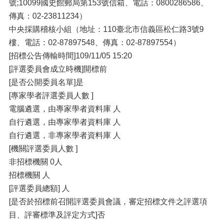
號;10099國史館郵局第153號信箱、電話：0800286586、
傳真：02-23811234）
中央採購稽核小組（地址：110臺北市信義區松仁路3號9
樓、電話：02-87897548、傳真：02-87897554）
[招標公告傳輸時間]109/11/05 15:20
[評選委員會成立時機]開標前
[是否公開委員名單]是
[專家學者評選委員人數 ]
電腦遴選，由專家學者資料庫 人
自行遴選，由專家學者資料庫 人
自行遴選，非專家學者資料庫 人
[機關評選委員人數 ]
非招標機關 0人
招標機關 人
[評選委員總額] 人
[是否於招標前召開評選委員會議，審定招標文件之評選項
目、評審標準及評定方式]否