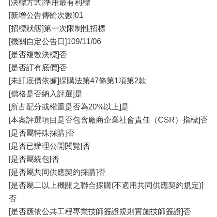
[決標方式]準用最有利標
[新增公告傳輸次數]01
[招標狀態]第一次限制性招標
[機關自定公告日]109/11/06
[是否複數決標]否
[是否訂有底價]否
[未訂底價依據]採購法第47條第1項第2款
[價格是否納入評選]是
[所占配分或權重是否為20%以上]是
[本案評選項目是否包含廠商企業社會責任（CSR）指標]否
[是否屬特殊採購]否
[是否已辦理公開閱覽]否
[是否屬統包]否
[是否屬共同供應契約採購]否
[是否屬二以上機關之聯合採購(不適用共同供應契約規定)]
否
[是否應依公共工程專業技師簽證規則實施技師簽證]否