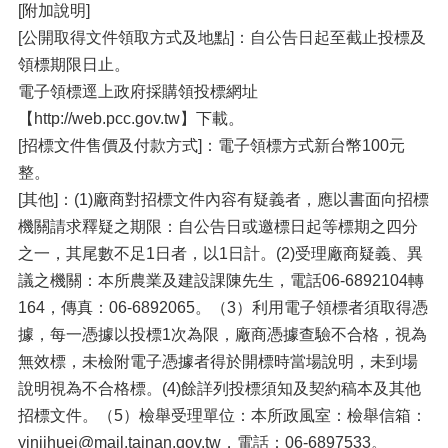
[附加說明]
[公開取得文件領取方式及地點]：自公告日起至截止投標及
領標期限日止。
電子領標逕上政府採購領投標網址
【http://web.pcc.gov.tw】下載。
[招標文件售價及付款方式]：電子領標方式新台幣100元
整。
[其他]：(1)廠商對招標文件內容有疑義者，應以書面向招標
機關請求釋疑之期限：自公告日或邀標日起等標期之四分
之一，其尾數不足1日者，以1日計。(2)受理廠商疑義、異
議之機關：本所農業及建設課陳先生，電話06-6892104轉
164，傳真：06-6892065。（3）利用電子領標者須取得憑
據，每一憑據以投標1次為限，廠商憑據查驗不合格，視為
無效標，未檢附電子憑據者得於開標時當場說明，未到場
說明視為不合格標。(4)餘詳列投標須知及契約稿本及其他
招標文件。（5）檢舉受理單位：本所政風室：檢舉信箱：
yinjihuei@mail.tainan.gov.tw，電話：06-6897533。