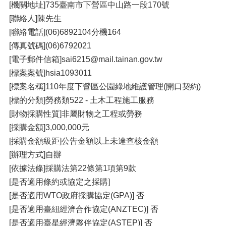
[機關地址]735臺南市下營區中山路一段170號
[聯絡人]陳先生
[聯絡電話](06)6892104分機164
[傳真號碼](06)6792021
[電子郵件信箱]sai6215@mail.tainan.gov.tw
[標案案號]hsia1093011
[標案名稱]110年度下營區公園綠地維護管理(開口契約)
[標的分類]勞務類522 - 土木工程施工服務
[財物採購性質]非屬財物之工程或勞務
[採購金額]3,000,000元
[採購金額級距]公告金額以上未達查核金額
[辦理方式]自辦
[依據法條]採購法第22條第1項第9款
[是否適用條約或協定之採購]
[是否適用WTO政府採購協定(GPA)] 否
[是否適用臺紐經濟合作協定(ANZTEC)] 否
[是否適用臺星經濟夥伴協定(ASTEP)] 否