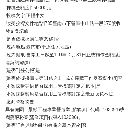
[押標金額度]150000元
[投標文字]正體中文
[收受投標文件地點]735臺南市下營區中山路一段170號收
發文登記處
[是否依據採購法第99條]否
[履約地點]臺南市(非原住民地區)
[履約期限]自開工日起至110年12月31日止或施作金額總計
達契約總價止
[是否刊登公報]是
[是否依據採購法第11條之1，成立採購工作及審查小組]否
[本案採購契約是否採用主管機關訂定之範本]是
[本案採購契約是否採用主管機關訂定之最新版範本]是
[廠商資格摘要]
具有庭園、景觀工程專業營造業(營業項目代碼E103091)或
園藝服務業(營業項目代碼A102080)。
[是否訂有與履約能力有關之基本資格]否