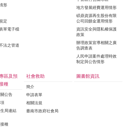
用情形
地方發展經費運用情形
碩鼎資源再生股份有限
令規定
公司回饋金運用情形
關表單電子檔
資訊安全與隱私權保護
政策
辦理政策宣導相關之廣
瀆不法之管道
告調查表
人民申請案件處理時效
制定與公告情形
專區及預
社會救助
圖書館資訊
接種
簡介
相關公告
申請表單
事項
相關法規
衛生局連結
臺南市政府社會局
苗接種