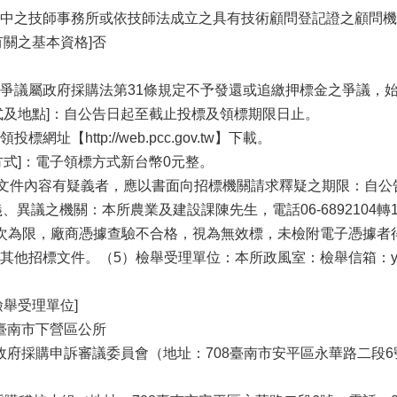
中之技師事務所或依技師法成立之具有技術顧問登記證之顧問機
有關之基本資格]否
爭議屬政府採購法第31條規定不予發還或追繳押標金之爭議，
式及地點]：自公告日起至截止投標及領標期限日止。
址【http://web.pcc.gov.tw】下載。
方式]：電子領標方式新台幣0元整。
對招標文件內容有疑義者，應以書面向招標機關請求釋疑之期限：自
、異議之機關：本所農業及建設課陳先生，電話06-6892104轉1
次為限，廠商憑據查驗不合格，視為無效標，未檢附電子憑據者得
標文件。（5）檢舉受理單位：本所政風室：檢舉信箱：yinjihuei@ma
檢舉受理單位]
]臺南市下營區公所
府採購申訴審議委員會（地址：708臺南市安平區永華路二段6號、電話：