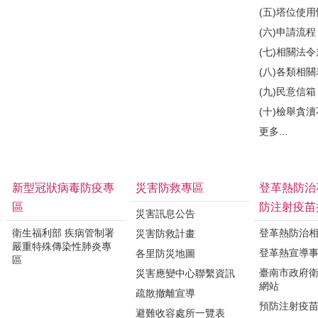
(五)塔位使
(六)申請流程
(七)相關法
(八)各類相
(九)民意信箱
(十)檢舉貪
更多...
新型冠狀病毒防疫專
災害防救專區
登革熱防治
區
防注射疫苗
災害訊息公告
衛生福利部 疾病管制署
登革熱防治
災害防救計畫
嚴重特殊傳染性肺炎專
登革熱宣導
各里防災地圖
區
臺南市政府
災害應變中心聯繫資訊
網站
疏散撤離宣導
預防注射疫
避難收容處所一覽表