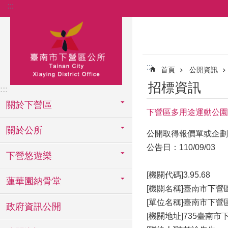
:::
跳到主要內容區塊
:::
首頁
公開資訊
招標資訊
:::
關於下營區
下營區多用途運動公園
關於公所
公開取得報價單或企劃
公告日：110/09/03
下營悠遊樂
[機關代碼]3.95.68
蓮華園納骨堂
[機關名稱]臺南市下營
[單位名稱]臺南市下營
政府資訊公開
[機關地址]735臺南市