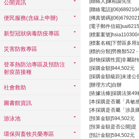
[聯絡人]陳柏諭先生
公開資訊
[聯絡電話](06)68921
便民服務(含線上申辦)
[傳真號碼](06)679202
[電子郵件信箱]sai6215@m
新型冠狀病毒防疫專區
[標案案號]hsia110300
[標案名稱]下營區多
災害防救專區
[標的分類]勞務類522
[財物採購性質]非屬
登革熱防治專區及預防注
[採購金額]944,502元
射疫苗接種
[採購金額級距]未達公
[辦理方式]自辦
社會救助
[依據法條]採購法第49
[本採購是否屬「具敏
圖書館資訊
[本採購是否屬「涉及
游泳池
[預算金額]594,502元
[預算金額是否公開]是
環保與畜牧共榮專區
[預計金額]594,502元