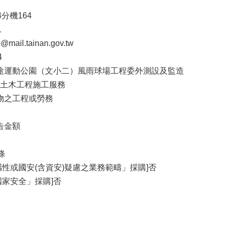
04分機164
1
ail.tainan.gov.tw
4
用途運動公園（文小二）風雨球場工程委外測設及監造
 - 土木工程施工服務
財物之工程或勞務
告金額
條
感性或國安(含資安)疑慮之業務範疇」採購]否
國家安全」採購]否