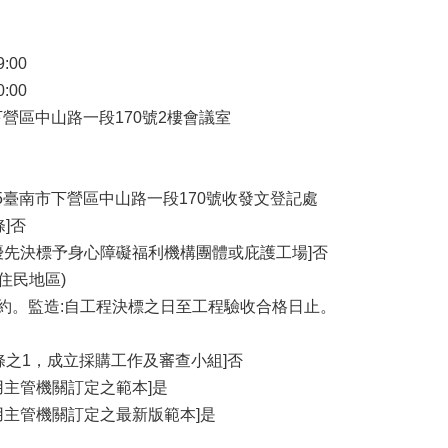
9:00
0:00
市下營區中山路一段170號2樓會議室
35臺南市下營區中山路一段170號收發文登記處
]否
優先決標予身心障礙福利機構團體或庇護工場]否
住民地區)
見契約。監造:自工程決標之日至工程驗收合格日止。
條之1，成立採購工作及審查小組]否
用主管機關訂定之範本]是
用主管機關訂定之最新版範本]是