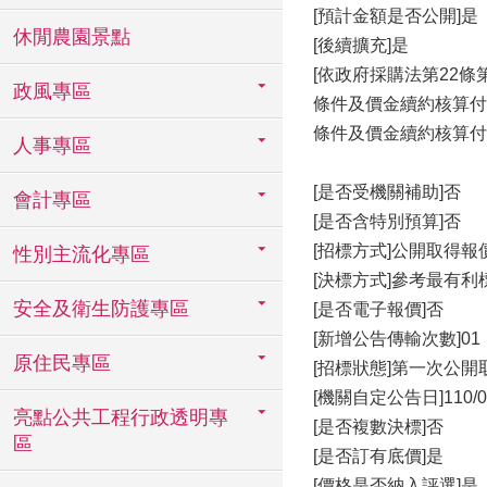
[預計金額是否公開]是
休閒農園景點
[後續擴充]是
[依政府採購法第22
政風專區
條件及價金續約核算付
條件及價金續約核算付
人事專區
[是否受機關補助]否
會計專區
[是否含特別預算]否
[招標方式]公開取得
性別主流化專區
[決標方式]參考最有利
安全及衛生防護專區
[是否電子報價]否
[新增公告傳輸次數]01
原住民專區
[招標狀態]第一次公開
[機關自定公告日]110/09
亮點公共工程行政透明專
[是否複數決標]否
區
[是否訂有底價]是
[價格是否納入評選]是