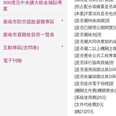
300億元中央擴大租金補貼專
[所占配分或權重是否為
案
[本案評選項目是否包
[是否屬特殊採購]否
臺南市防空疏散避難專區
[是否已辦理公開閱覽]
臺南市避難收容所一覽表
[是否屬統包]否
[是否屬共同供應契約採
互動專區(含問卷)
[是否屬二以上機關之聯
[是否應依公共工程專
電子刊物
[是否採行協商措施]否
[是否適用採購法第10
[是否依據採購法第10
[是否提供電子領標]是
[機關文件費(機關實收)
[系統使用費]20元
[文件代收費]0元
[總計]20元