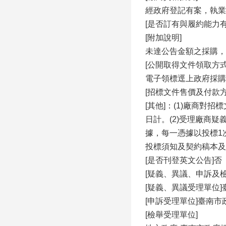
經政府登記有案，執業
[是否訂有與履約能力
[附加說明]
未達公告金額之採購，
[公開取得文件領取方
電子領標逕上政府採購領投標網
[招標文件售價及付款
[其他]：(1)廠商
日計。(2)受理廠商疑義
據，每一憑據以投標1
投標須知及契約稿本及其他招
[是否刊登英文公告]否
[疑義、異議、申訴及
[疑義、異議受理單位
[申訴受理單位]臺南市政
[檢舉受理單位]