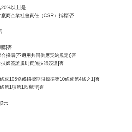
20%以上]是
含廠商企業社會責任（CSR）指標]否
否
購]否
合採購(不適用共同供應契約規定)]否
業技師簽證規則實施技師簽證]否
4條或105條或招標期限標準第10條或第4條之1]否
6條第1項第1款辦理]否
]0元