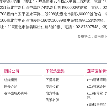
稽核小組（地址：708臺南市安平區永華路二段6號、電話：06-299
1新北市新店區中華路74號;新店郵政60000號信箱、電話：02-291
8臺南市安平區永華路二段208號;臺南市郵政60000號信箱、電話：
0臺北市中正區博愛路166號;10099國史館郵局第153號信箱、電話：
110臺北市信義區松仁路3號9樓、電話：02-87897548、傳真：0
發布單位：臺南市
關於公所
下營悠遊樂
蓮華園納骨
組織概況
下營導覽
(一)週遭環
區長介紹
交通位置
(二)設施介紹
各科室聯絡資料
地方特產
(三)納骨堂
訊
風景名勝
(四)服務時間