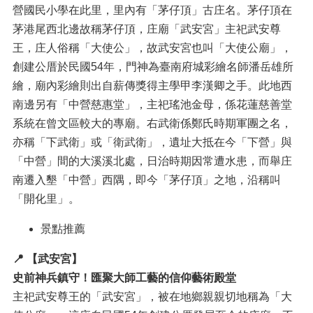
營國民小學在此里，里內有「茅仔頂」古庄名。茅仔頂在
茅港尾西北邊故稱茅仔頂，庄廟「武安宮」主祀武安尊
王，庄人俗稱「大使公」，故武安宮也叫「大使公廟」，
創建公厝於民國54年，門神為臺南府城彩繪名師潘岳雄所
繪，廟內彩繪則出自薪傳獎得主學甲李漢卿之手。此地西
南邊另有「中營慈惠堂」，主祀瑤池金母，係花蓮慈善堂
系統在曾文區較大的專廟。右武衛係鄭氏時期軍團之名，
亦稱「下武衛」或「衛武衛」，遺址大抵在今「下營」與
「中營」間的大溪溪北處，日治時期因常遭水患，而舉庄
南遷入墾「中營」西隅，即今「茅仔頂」之地，沿稱叫
「開化里」。
景點推薦
📍
【武安宮】
史前神兵鎮守！匯聚大師工藝的信仰藝術殿堂
主祀武安尊王的「武安宮」，被在地鄉親親切地稱為「大