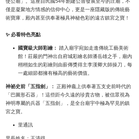
使公廟」。這座自民國54年創建公厝發展至今的庄廟，不
僅是凝聚地方情感的信仰中心，更是一座隱藏版的傳統藝
術寶庫，殿內甚至供奉著極具神秘色彩的遠古鎮宮之寶！
✨
必看特色亮點
國寶級大師彩繪：
踏入廟宇宛如走進傳統工藝美術
館！莊嚴的門神出自府城彩繪名師潘岳雄之手，廟內
栩栩如生的彩繪則由薪傳獎得主李漢卿大師操刀，每
一處細節都擁有極高的藝術價值。
神祕史前「五指劍」：
正殿神龕上供奉著五支史前時代的
「巴圖形石器」！這些距今久遠的珍貴古物，被信眾視為
神明專屬的兵器「五指劍」，是全台廟宇中極為罕見的鎮
宮之寶。
里通訊
里長姓名：王清得